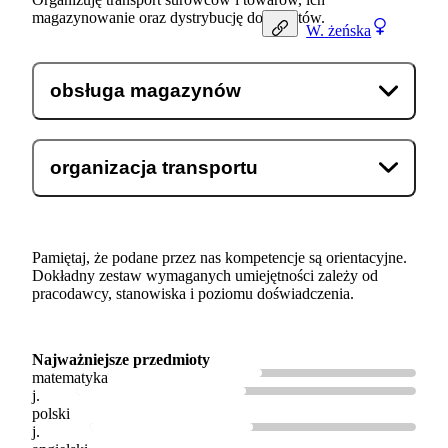
magazynowanie oraz dystrybucję do klientów.
W.
żeńska
obsługa magazynów
organizacja transportu
Pamiętaj, że podane przez nas kompetencje są orientacyjne.
Dokładny zestaw wymaganych umiejętności zależy od
pracodawcy, stanowiska i poziomu doświadczenia.
Najważniejsze przedmioty
matematyka
j.
polski
j.