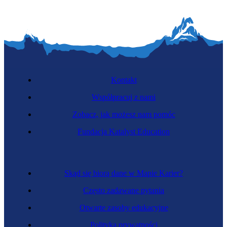
Kontakt
Współpracuj z nami
Zobacz, jak możesz nam pomóc
Fundacja Katalyst Education
Skąd się biorą dane w Mapie Karier?
Często zadawane pytania
Otwarte zasoby edukacyjne
Polityka prywatności