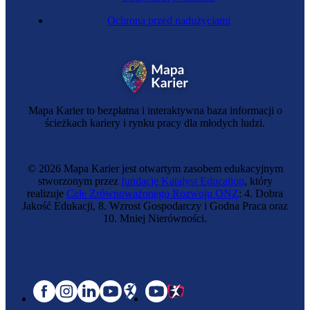
Ochrona przed nadużyciami
Mapa Karier to bezpłatna i interaktywna baza informacji o
ścieżkach kariery i rynku pracy dla młodych ludzi.
© 2026 Mapa Karier jest otwartym zasobem edukacyjnym
stworzonym przez
fundację Katalyst Education
, który
realizuje
Cele Zrównoważonego Rozwoju ONZ
: 4. Dobra
Jakość Edukacji, 8. Wzrost Gospodarczy i Godna Praca oraz
10. Mniej Nierówności.