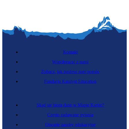
Kontakt
Współpracuj z nami
Zobacz, jak możesz nam pomóc
Fundacja Katalyst Education
Skąd się biorą dane w Mapie Karier?
Często zadawane pytania
Otwarte zasoby edukacyjne