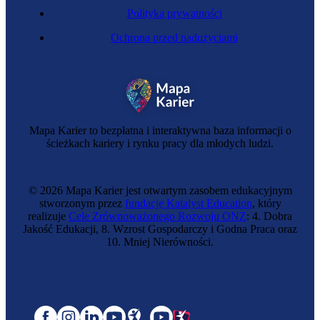
Polityka prywatności
Ochrona przed nadużyciami
Mapa Karier to bezpłatna i interaktywna baza informacji o
ścieżkach kariery i rynku pracy dla młodych ludzi.
© 2026 Mapa Karier jest otwartym zasobem edukacyjnym
stworzonym przez
fundację Katalyst Education
, który
realizuje
Cele Zrównoważonego Rozwoju ONZ
: 4. Dobra
Jakość Edukacji, 8. Wzrost Gospodarczy i Godna Praca oraz
10. Mniej Nierówności.