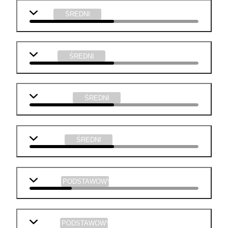
WOS
ŚREDNI
fizyka
ŚREDNI
informatyka
ŚREDNI
technika
ŚREDNI
biologia
PODSTAWOWY
historia
PODSTAWOWY