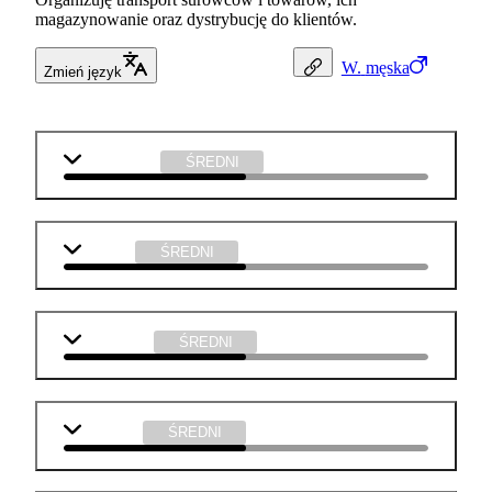
magazynowanie oraz dystrybucję do klientów.
W.
męska
Zmień język
matematyka
ŚREDNI
j. polski
ŚREDNI
j. angielski
ŚREDNI
geografia
ŚREDNI