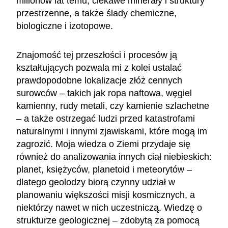
milionów lat temu, ciekawe minerały i struktury
przestrzenne, a także ślady chemiczne,
biologiczne i izotopowe.
Znajomość tej przeszłości i procesów ją
kształtujących pozwala mi z kolei ustalać
prawdopodobne lokalizacje złóż cennych
surowców – takich jak ropa naftowa, węgiel
kamienny, rudy metali, czy kamienie szlachetne
– a także ostrzegać ludzi przed katastrofami
naturalnymi i innymi zjawiskami, które mogą im
zagrozić. Moja wiedza o Ziemi przydaje się
również do analizowania innych ciał niebieskich:
planet, księżyców, planetoid i meteorytów –
dlatego geolodzy biorą czynny udział w
planowaniu większości misji kosmicznych, a
niektórzy nawet w nich uczestniczą. Wiedzę o
strukturze geologicznej – zdobytą za pomocą