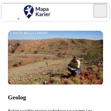
ZAWÓD REGULOWANY
Geolog
Badam wszelkie procesy zachodzące we wnętrzu i na