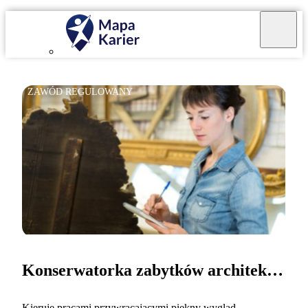
ZAWÓD REGULOWANY
Konserwatorka zabytków architektury
Kieruję pracami przywracającymi piękny wygląd