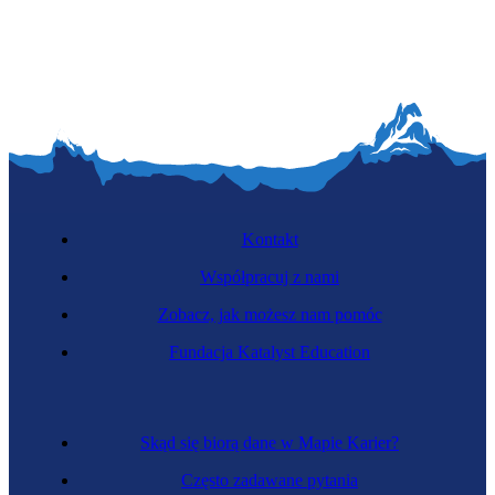
Kontakt
Współpracuj z nami
Zobacz, jak możesz nam pomóc
Fundacja Katalyst Education
Skąd się biorą dane w Mapie Karier?
Często zadawane pytania