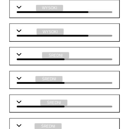
plastyka
WYSOKI
technika
WYSOKI
matematyka
ŚREDNI
j. polski
ŚREDNI
j. angielski
ŚREDNI
biologia
ŚREDNI