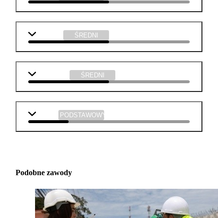
geografia
ŚREDNI
informatyka
ŚREDNI
muzyka
PODSTAWOWY
Podobne zawody