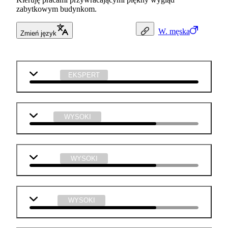
zabytkowym budynkom.
W.
męska
Zmień język
historia
EKSPERT
WOS
WYSOKI
chemia
WYSOKI
fizyka
WYSOKI