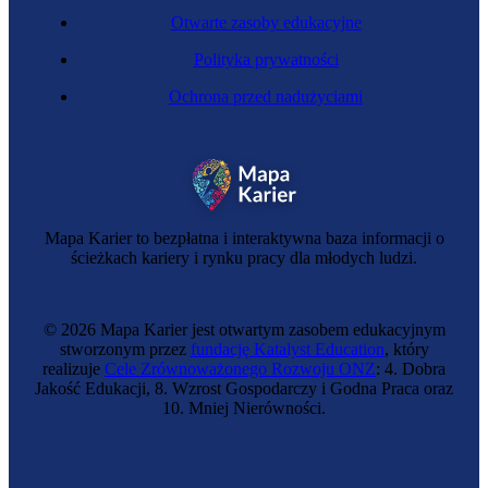
Otwarte zasoby edukacyjne
Polityka prywatności
Ochrona przed nadużyciami
Mapa Karier to bezpłatna i interaktywna baza informacji o
ścieżkach kariery i rynku pracy dla młodych ludzi.
© 2026 Mapa Karier jest otwartym zasobem edukacyjnym
stworzonym przez
fundację Katalyst Education
, który
realizuje
Cele Zrównoważonego Rozwoju ONZ
: 4. Dobra
Jakość Edukacji, 8. Wzrost Gospodarczy i Godna Praca oraz
10. Mniej Nierówności.