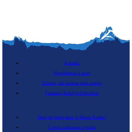
Monterka stolarki budowlanej
Kontakt
Współpracuj z nami
Zobacz, jak możesz nam pomóc
Dekarka
Fundacja Katalyst Education
Skąd się biorą dane w Mapie Karier?
Często zadawane pytania