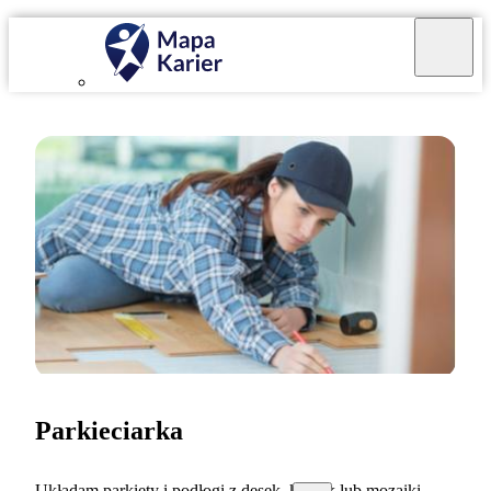
Parkieciarka
Układam parkiety i podłogi z desek, klepek lub mozaiki.