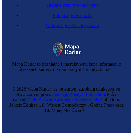
Otwarte zasoby edukacyjne
Polityka prywatności
Ochrona przed nadużyciami
Glazurniczka
Mapa Karier to bezpłatna i interaktywna baza informacji o
ścieżkach kariery i rynku pracy dla młodych ludzi.
© 2026 Mapa Karier jest otwartym zasobem edukacyjnym
stworzonym przez
fundację Katalyst Education
, który
realizuje
Cele Zrównoważonego Rozwoju ONZ
: 4. Dobra
Jakość Edukacji, 8. Wzrost Gospodarczy i Godna Praca oraz
10. Mniej Nierówności.