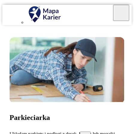
Parkieciarka
Układam parkiety i podłogi z desek, klepek lub mozaiki.