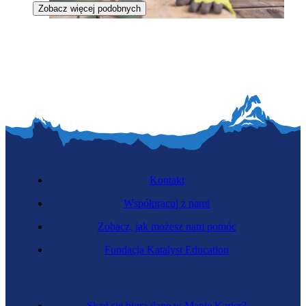
Zobacz więcej podobnych
Monterka stolarki budowlanej
Kontakt
Współpracuj z nami
Zobacz, jak możesz nam pomóc
Dekarka
Fundacja Katalyst Education
Skąd się biorą dane w Mapie Karier?