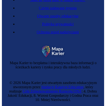
Często zadawane pytania
Otwarte zasoby edukacyjne
Polityka prywatności
Ochrona przed nadużyciami
Glazurniczka
Mapa Karier to bezpłatna i interaktywna baza informacji o
ścieżkach kariery i rynku pracy dla młodych ludzi.
© 2026 Mapa Karier jest otwartym zasobem edukacyjnym
stworzonym przez
fundację Katalyst Education
, który
realizuje
Cele Zrównoważonego Rozwoju ONZ
: 4. Dobra
Jakość Edukacji, 8. Wzrost Gospodarczy i Godna Praca oraz
10. Mniej Nierówności.