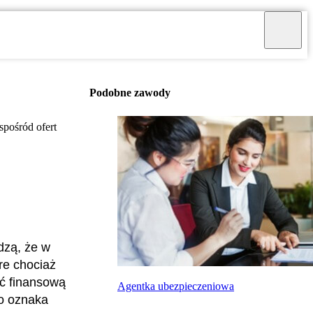
Podobne zawody
pośród ofert
dzą, że w
re chociaż
ść finansową
Agentka ubezpieczeniowa
to oznaka