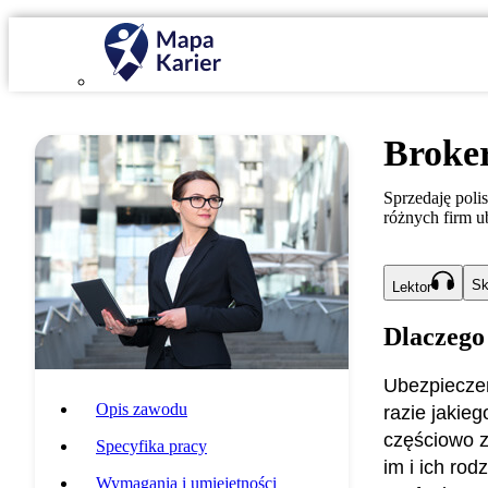
Broke
Sprzedaję poli
różnych firm 
Sk
Lektor
Dlaczego
Ubezpieczen
Opis zawodu
razie jakie
częściowo z
Specyfika pracy
im i ich rod
Wymagania i umiejętności