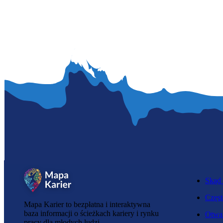
Skąd 
Częst
Mapa Karier to bezpłatna i interaktywna
baza informacji o ścieżkach kariery i rynku
Otwar
pracy dla młodych ludzi.