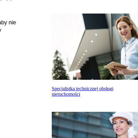
aby nie
y
Specjalistka technicznej obsługi
nieruchomości