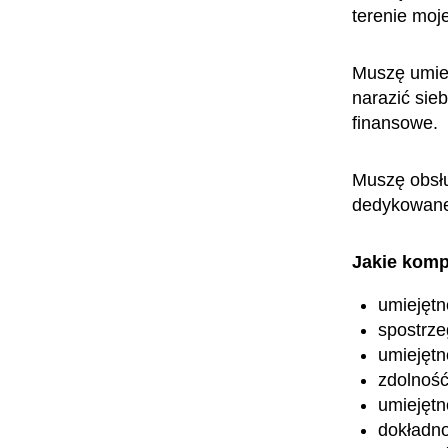
terenie mo
Muszę umieć
narazić sie
finansowe.
Muszę obsłu
dedykowane 
Jakie komp
umiejętn
spostrz
umiejętn
zdolność
umiejętn
dokładn