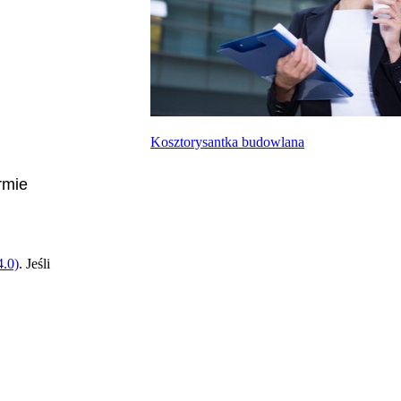
Kosztorysantka budowlana
rmie
.0)
. Jeśli