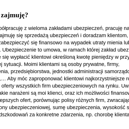
 zajmuję?
ółpracuję z wieloma zakładami ubezpieczeń, pracuję n
ajmuję się sprzedażą ubezpieczeń i doradzam klientom, 
zabezpieczyć się finansowo na wypadek utraty mienia lu
. Ubezpieczenie to umowa, w ramach której zakład ube
 się wypłacić klientowi określoną kwotę pieniędzy w pr
j sytuacji. Moimi klientami są osoby prywatne, firmy,
nia, przedsiębiorstwa, jednostki administracji samorządo
… Aby móc zaproponować klientowi najkorzystniejsze r
oferty wszystkich firm ubezpieczeniowych na rynku. U
jakie narażeni są moi klienci, oraz ich możliwości finan
jlepszych ofert, porównując polisy różnych firm, zwracaj
ony ubezpieczeniowej, sumę ubezpieczenia, wysokość s
szkodowań za konkretne zdarzenia, np. chorobę klient