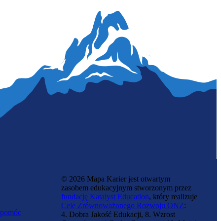
© 2026 Mapa Karier jest otwartym
zasobem edukacyjnym stworzonym przez
fundację Katalyst Education
, który realizuje
Cele Zrównoważonego Rozwoju ONZ
:
 pomóc
4. Dobra Jakość Edukacji, 8. Wzrost