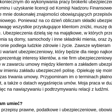
oniecznym do wykonywania pracy brokerki ubezpieczen
minu i uzyskanie licencji od Komisji Nadzoru Finansowe
 mnie doskonałej znajomości obowiązujących przepisó
iowego. Ponieważ na co dzień obliczam składki ubezp
uwagę wszystkie przysługujące klientom zniżki, muszę d
 Ubezpieczenia dzielą się na majątkowe, w których pr
nia są domy, samochody i inne składniki mienia, oraz ż
ronie podlega ludzkie zdrowie i życie. Zawsze wybieram
ki wariant ubezpieczeniowy, który będzie dla niego najkor
prezentuję interesy klientów, a nie firm ubezpieczeniowy
 w zawarciu umowy między klientem a zakładem ubezpi
 imieniu zakładu ubezpieczeń polisę. Opiekuję się moim
czas trwania umowy. Przypominam im o terminach płatno
at, a także o datach wygaśnięcia umów. Moja praca w du
więc na nawiązywaniu i podtrzymywaniu relacji z ludźmi.
am umieć?
przepisy prawne, podatkowe i ubezpieczeniowe, obowi