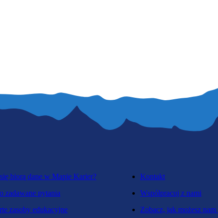
się biorą dane w Mapie Karier?
Kontakt
o zadawane pytania
Współpracuj z nami
te zasoby edukacyjne
Zobacz, jak możesz nam