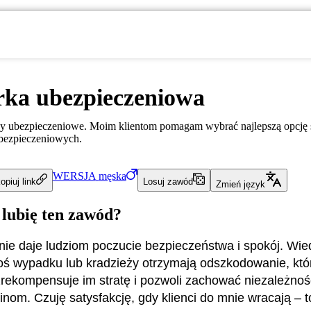
rka ubezpieczeniowa
sy ubezpieczeniowe. Moim klientom pomagam wybrać najlepszą opcję s
ubezpieczeniowych.
WERSJA
męska
opiuj link
Losuj zawód
Zmień język
 lubię ten zawód?
ie daje ludziom poczucie bezpieczeństwa i spokój. Wie
goś wypadku lub kradzieży otrzymają odszkodowanie, któ
rekompensuje im stratę i pozwoli zachować niezależno
zinom. Czuję satysfakcję, gdy klienci do mnie wracają – 