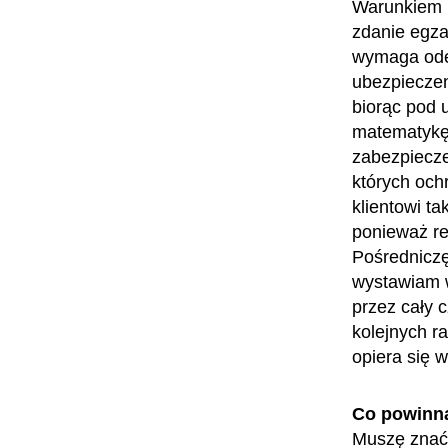
Warunkiem k
zdanie egza
wymaga ode
ubezpieczen
biorąc pod 
matematykę.
zabezpiecze
których och
klientowi ta
ponieważ re
Pośredniczę
wystawiam w
przez cały 
kolejnych r
opiera się 
Co powinn
Muszę znać 