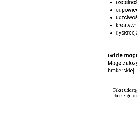
rzetelno
odpowied
uczciwoś
kreatyw
dyskrecj
Gdzie mog
Mogę założy
brokerskiej.
Tekst udostę
chcesz go r