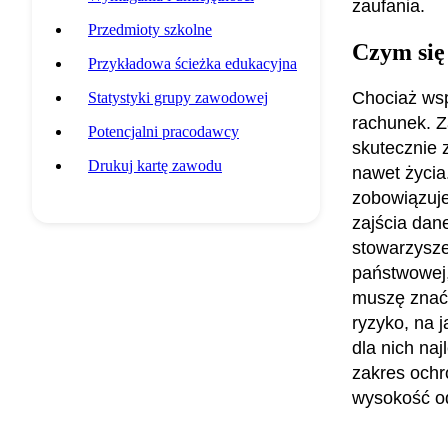
zaufania.
Przedmioty szkolne
Czym się
Przykładowa ścieżka edukacyjna
Chociaż wsp
Statystyki grupy zawodowej
rachunek. Z
Potencjalni pracodawcy
skutecznie 
Drukuj kartę zawodu
nawet życia
zobowiązuje
zajścia dane
stowarzysze
państwowej,
muszę znać 
ryzyko, na 
dla nich na
zakres ochr
wysokość od