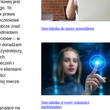
iowej jest
go. To
w prawa
ieczeniowe
obrze znać
Specjalistka do spraw konsultingu
zedmiotem
yciowe – w
 i doradzam
zystniejszy,
ch.
eczeń i
i klientami
ści
żej mierze
Specjalistka wyceny własności
intelektualnej
ązujące na