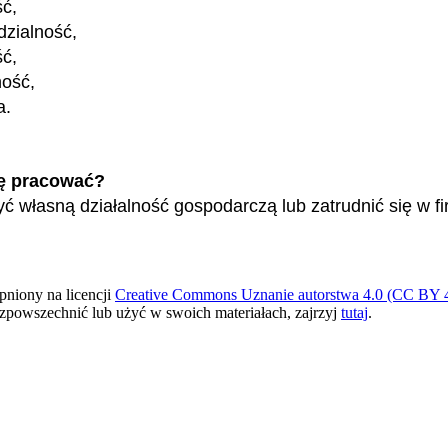
ść,
zialność,
ć,
ność,
a.
ę pracować?
ć własną działalność gospodarczą lub zatrudnić się w fi
pniony na licencji
Creative Commons Uznanie autorstwa 4.0 (CC BY 4
ozpowszechnić lub użyć w swoich materiałach, zajrzyj
tutaj
.