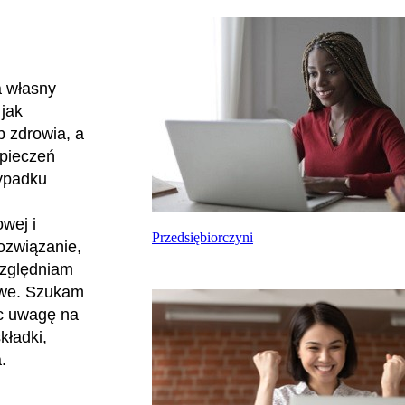
a własny
jak
b zdrowia, a
zpieczeń
zypadku
wej i
Przedsiębiorczyni
ozwiązanie,
względniam
sowe. Szukam
ąc uwagę na
kładki,
a.