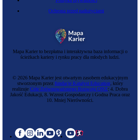
Polityka prywatności
Ochrona przed nadużyciami
Mapa Karier to bezpłatna i interaktywna baza informacji o
ścieżkach kariery i rynku pracy dla młodych ludzi.
© 2026 Mapa Karier jest otwartym zasobem edukacyjnym
stworzonym przez
fundację Katalyst Education
, który
realizuje
Cele Zrównoważonego Rozwoju ONZ
: 4. Dobra
Jakość Edukacji, 8. Wzrost Gospodarczy i Godna Praca oraz
10. Mniej Nierówności.