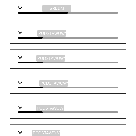
j. angielski
ŚREDNI
j. polski
PODSTAWOWY
biologia
PODSTAWOWY
geografia
PODSTAWOWY
historia
PODSTAWOWY
WOS
PODSTAWOWY