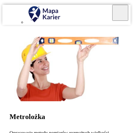
Metrolożka
Opracowuję metody pomiarów rozmaitych wielkości