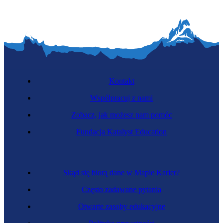
Kontakt
Współpracuj z nami
Zobacz, jak możesz nam pomóc
Fundacja Katalyst Education
Skąd się biorą dane w Mapie Karier?
Często zadawane pytania
Otwarte zasoby edukacyjne