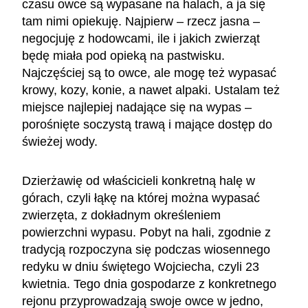
czasu owce są wypasane na halach, a ja się
tam nimi opiekuję. Najpierw – rzecz jasna –
negocjuję z hodowcami, ile i jakich zwierząt
będę miała pod opieką na pastwisku.
Najczęściej są to owce, ale mogę też wypasać
krowy, kozy, konie, a nawet alpaki. Ustalam też
miejsce najlepiej nadające się na wypas –
porośnięte soczystą trawą i mające dostęp do
świeżej wody.
Dzierżawię od właścicieli konkretną halę w
górach, czyli łąkę na której można wypasać
zwierzęta, z dokładnym określeniem
powierzchni wypasu. Pobyt na hali, zgodnie z
tradycją rozpoczyna się podczas wiosennego
redyku w dniu świętego Wojciecha, czyli 23
kwietnia. Tego dnia gospodarze z konkretnego
rejonu przyprowadzają swoje owce w jedno,