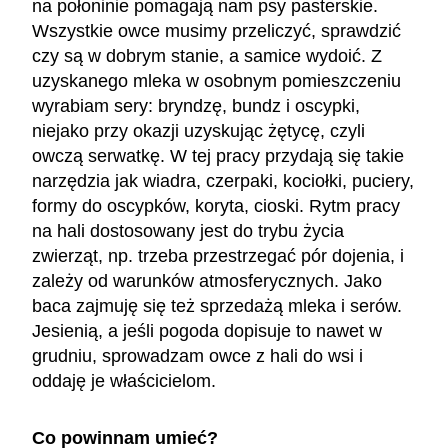
na połoninie pomagają nam psy pasterskie.
Wszystkie owce musimy przeliczyć, sprawdzić
czy są w dobrym stanie, a samice wydoić. Z
uzyskanego mleka w osobnym pomieszczeniu
wyrabiam sery: bryndzę, bundz i oscypki,
niejako przy okazji uzyskując żętycę, czyli
owczą serwatkę. W tej pracy przydają się takie
narzędzia jak wiadra, czerpaki, kociołki, puciery,
formy do oscypków, koryta, cioski. Rytm pracy
na hali dostosowany jest do trybu życia
zwierząt, np. trzeba przestrzegać pór dojenia, i
zależy od warunków atmosferycznych. Jako
baca zajmuję się też sprzedażą mleka i serów.
Jesienią, a jeśli pogoda dopisuje to nawet w
grudniu, sprowadzam owce z hali do wsi i
oddaję je właścicielom.
Co powinnam umieć?