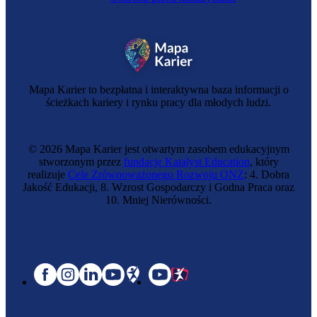
Mapa Karier to bezpłatna i interaktywna baza informacji o
ścieżkach kariery i rynku pracy dla młodych ludzi.
© 2026 Mapa Karier jest otwartym zasobem edukacyjnym
stworzonym przez
fundację Katalyst Education
, który
realizuje
Cele Zrównoważonego Rozwoju ONZ
: 4. Dobra
Jakość Edukacji, 8. Wzrost Gospodarczy i Godna Praca oraz
10. Mniej Nierówności.