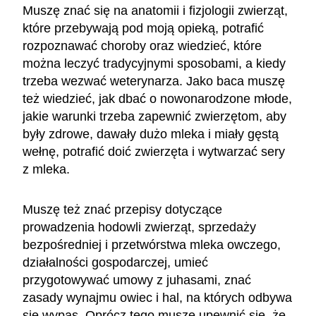
Muszę znać się na anatomii i fizjologii zwierząt,
które przebywają pod moją opieką, potrafić
rozpoznawać choroby oraz wiedzieć, które
można leczyć tradycyjnymi sposobami, a kiedy
trzeba wezwać weterynarza. Jako baca muszę
też wiedzieć, jak dbać o nowonarodzone młode,
jakie warunki trzeba zapewnić zwierzętom, aby
były zdrowe, dawały dużo mleka i miały gęstą
wełnę, potrafić doić zwierzęta i wytwarzać sery
z mleka.
Muszę też znać przepisy dotyczące
prowadzenia hodowli zwierząt, sprzedaży
bezpośredniej i przetwórstwa mleka owczego,
działalności gospodarczej, umieć
przygotowywać umowy z juhasami, znać
zasady wynajmu owiec i hal, na których odbywa
się wypas. Oprócz tego muszę upewnić się, że