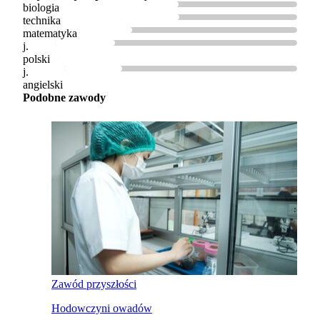
biologia
technika
matematyka
j.
polski
j.
angielski
Podobne zawody
Zawód przyszłości
Hodowczyni owadów