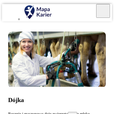
Dójka
Ręcznie i maszynowo doję zwierzęta dające mleko.