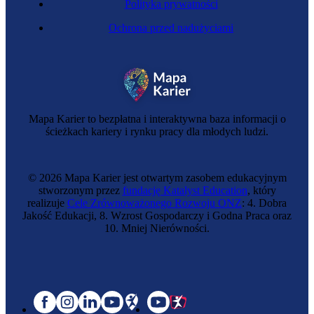
Polityka prywatności
Ochrona przed nadużyciami
Mapa Karier to bezpłatna i interaktywna baza informacji o
ścieżkach kariery i rynku pracy dla młodych ludzi.
© 2026 Mapa Karier jest otwartym zasobem edukacyjnym
stworzonym przez
fundację Katalyst Education
, który
realizuje
Cele Zrównoważonego Rozwoju ONZ
: 4. Dobra
Jakość Edukacji, 8. Wzrost Gospodarczy i Godna Praca oraz
10. Mniej Nierówności.