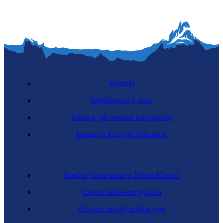
Kontakt
Współpracuj z nami
Zobacz, jak możesz nam pomóc
Fundacja Katalyst Education
Skąd się biorą dane w Mapie Karier?
Często zadawane pytania
Otwarte zasoby edukacyjne