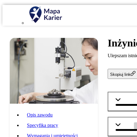
Inżyni
Ulepszam istni
Skopiuj link
matemat
Opis zawodu
chemia
Specyfika pracy
Wymagania i umiejętności