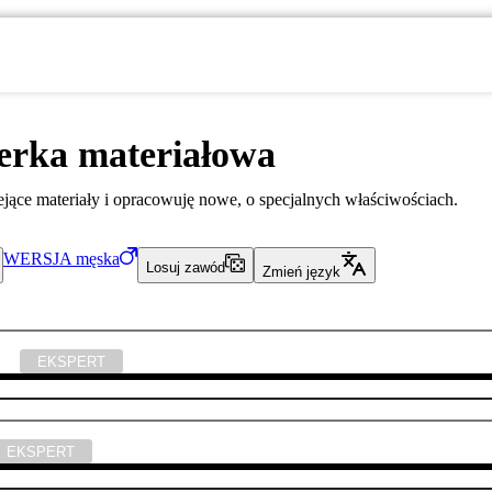
erka materiałowa
ejące materiały i opracowuję nowe, o specjalnych właściwościach.
WERSJA
męska
Losuj zawód
Zmień język
yka
EKSPERT
EKSPERT