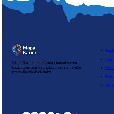
Skąd 
Częst
Mapa Karier to bezpłatna i interaktywna
baza informacji o ścieżkach kariery i rynku
Otwar
pracy dla młodych ludzi.
Polit
Ochro