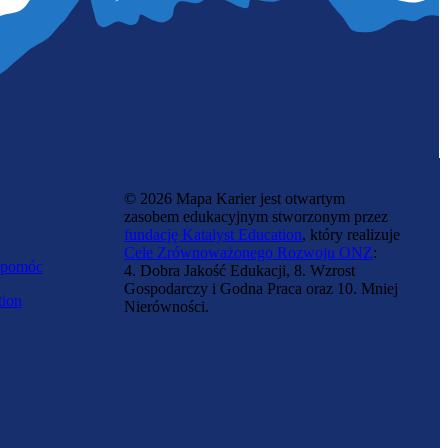
© 2026 Mapa Karier jest otwartym
zasobem edukacyjnym stworzonym przez
fundację Katalyst Education
, który realizuje
Cele Zrównoważonego Rozwoju ONZ
:
 pomóc
4. Dobra Jakość Edukacji, 8. Wzrost
Gospodarczy i Godna Praca oraz 10. Mniej
tion
Nierówności.