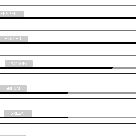
EKSPERT
EKSPERT
yka
WYSOKI
ŚREDNI
ski
ŚREDNI