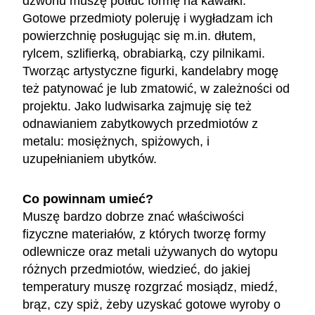
dzwonu muszę potłuc formę na kawałki.
Gotowe przedmioty poleruję i wygładzam ich
powierzchnię posługując się m.in. dłutem,
rylcem, szlifierką, obrabiarką, czy pilnikami.
Tworząc artystyczne figurki, kandelabry mogę
też patynować je lub zmatowić, w zależności od
projektu. Jako ludwisarka zajmuję się też
odnawianiem zabytkowych przedmiotów z
metalu: mosiężnych, spiżowych, i
uzupełnianiem ubytków.
Co powinnam umieć?
Muszę bardzo dobrze znać właściwości
fizyczne materiałów, z których tworzę formy
odlewnicze oraz metali używanych do wytopu
różnych przedmiotów, wiedzieć, do jakiej
temperatury muszę rozgrzać mosiądz, miedź,
brąz, czy spiż, żeby uzyskać gotowe wyroby o