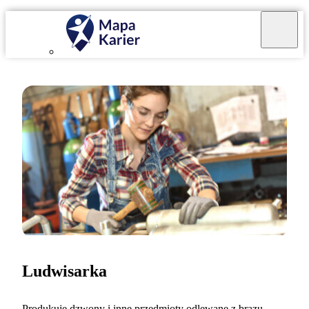
Ludwisarka
Produkuję dzwony i inne przedmioty odlewane z brązu,