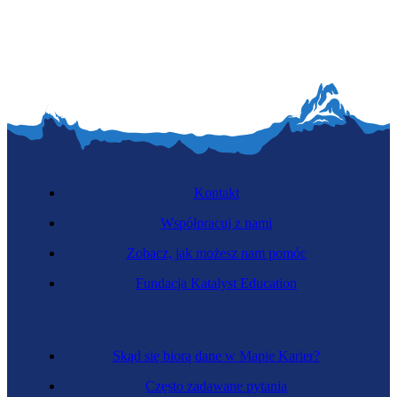
Kontakt
Współpracuj z nami
Zobacz, jak możesz nam pomóc
Fundacja Katalyst Education
Skąd się biorą dane w Mapie Karier?
Często zadawane pytania