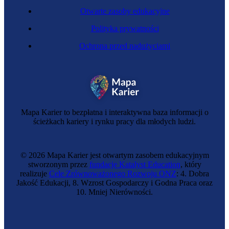
Otwarte zasoby edukacyjne
Polityka prywatności
Ochrona przed nadużyciami
Mapa Karier to bezpłatna i interaktywna baza informacji o
ścieżkach kariery i rynku pracy dla młodych ludzi.
© 2026 Mapa Karier jest otwartym zasobem edukacyjnym
stworzonym przez
fundację Katalyst Education
, który
realizuje
Cele Zrównoważonego Rozwoju ONZ
: 4. Dobra
Jakość Edukacji, 8. Wzrost Gospodarczy i Godna Praca oraz
10. Mniej Nierówności.