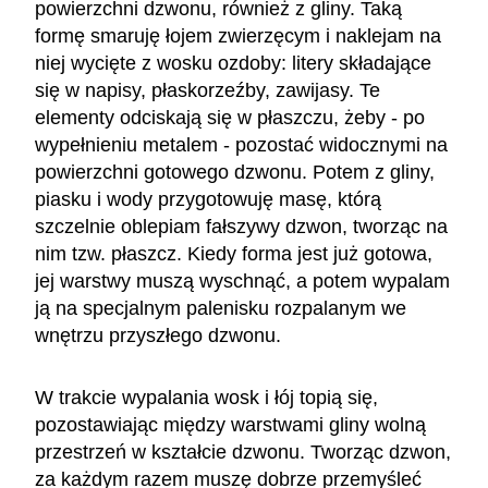
powierzchni dzwonu, również z gliny. Taką
formę smaruję łojem zwierzęcym i naklejam na
niej wycięte z wosku ozdoby: litery składające
się w napisy, płaskorzeźby, zawijasy. Te
elementy odciskają się w płaszczu, żeby - po
wypełnieniu metalem - pozostać widocznymi na
powierzchni gotowego dzwonu. Potem z gliny,
piasku i wody przygotowuję masę, którą
szczelnie oblepiam fałszywy dzwon, tworząc na
nim tzw. płaszcz. Kiedy forma jest już gotowa,
jej warstwy muszą wyschnąć, a potem wypalam
ją na specjalnym palenisku rozpalanym we
wnętrzu przyszłego dzwonu.
W trakcie wypalania wosk i łój topią się,
pozostawiając między warstwami gliny wolną
przestrzeń w kształcie dzwonu. Tworząc dzwon,
za każdym razem muszę dobrze przemyśleć