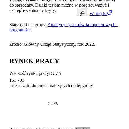
do sprzedaży. Dzięki testom można w porę zauważyć i
usunąć ewentualne błędy.
W.
męska
Statystyki dla grupy:
Analitycy systemów komputerowych i
programiści
Źródło: Główny Urząd Statystyczny, rok 2022.
RYNEK PRACY
Wielkość rynku pracy
DUŻY
161 700
Liczba zatrudnionych należących do tej grupy
Struktur
według zawodów, 2022
22
%