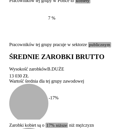
Pracowników tej grupy w Polsce to
kobiety
7
%
Pracowników tej grupy pracuje w sektorze
publicznym
ŚREDNIE ZAROBKI BRUTTO
Etykieta
Zakres wart
Wysokość zarobków
B.DUŻE
b. duży
powyżej 200 tysięcy za
13 030 ZŁ
Wartość średnia dla tej grupy zawodowej
duży
100-200 tysięcy zatrud
średni
20-100 tysięcy zatrudn
mały
5-20 tysięcy zatrudnion
c
-17
%
miesięczne 
b. mały
poniżej 5 tysięcy zatru
uśrednione
do której 
Urzędu Sta
Zarobki kobiet są o
17% niższe
niż mężczyzn
według zaw