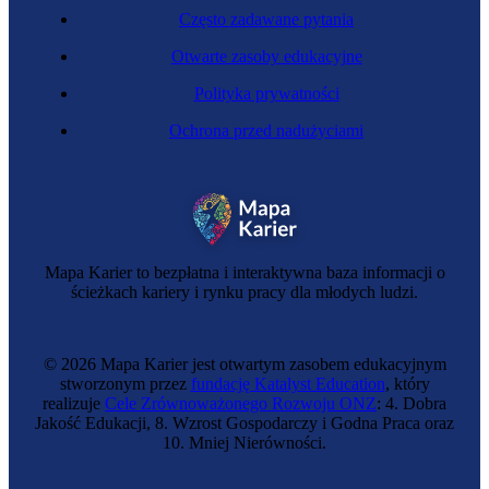
Często zadawane pytania
Otwarte zasoby edukacyjne
Polityka prywatności
Ochrona przed nadużyciami
Mapa Karier to bezpłatna i interaktywna baza informacji o
ścieżkach kariery i rynku pracy dla młodych ludzi.
© 2026 Mapa Karier jest otwartym zasobem edukacyjnym
stworzonym przez
fundację Katalyst Education
, który
realizuje
Cele Zrównoważonego Rozwoju ONZ
: 4. Dobra
Jakość Edukacji, 8. Wzrost Gospodarczy i Godna Praca oraz
10. Mniej Nierówności.