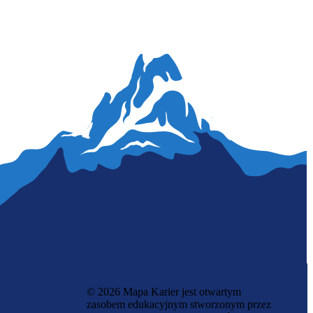
© 2026 Mapa Karier jest otwartym
zasobem edukacyjnym stworzonym przez