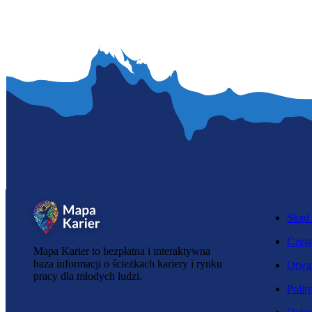
Skąd 
Częst
Mapa Karier to bezpłatna i interaktywna
baza informacji o ścieżkach kariery i rynku
Otwar
pracy dla młodych ludzi.
Polit