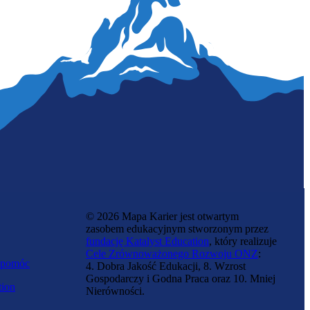
Programistka botów
© 2026 Mapa Karier jest otwartym
zasobem edukacyjnym stworzonym przez
fundację Katalyst Education
, który realizuje
Cele Zrównoważonego Rozwoju ONZ
:
 pomóc
4. Dobra Jakość Edukacji, 8. Wzrost
Gospodarczy i Godna Praca oraz 10. Mniej
tion
Nierówności.