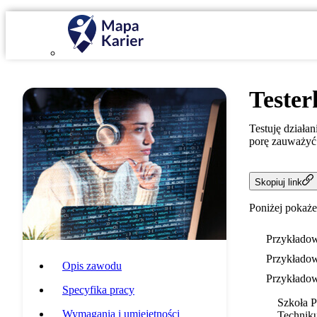
Teste
Testuję działa
porę zauważyć 
Skopiuj link
Poniżej pokaże
Przykładow
Przykładow
Opis zawodu
Przykładow
Specyfika pracy
Szkoła 
Wymagania i umiejętności
Techniku