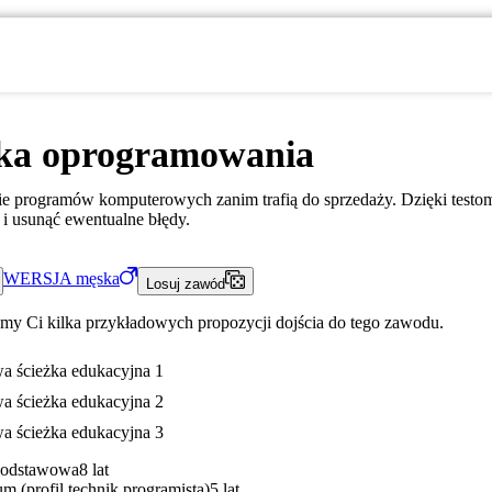
rka oprogramowania
nie programów komputerowych zanim trafią do sprzedaży. Dzięki test
i usunąć ewentualne błędy.
WERSJA
męska
Losuj zawód
my Ci kilka przykładowych propozycji dojścia do tego zawodu.
a ścieżka edukacyjna 1
a ścieżka edukacyjna 2
a ścieżka edukacyjna 3
Podstawowa
8 lat
m (profil technik programista)
5 lat