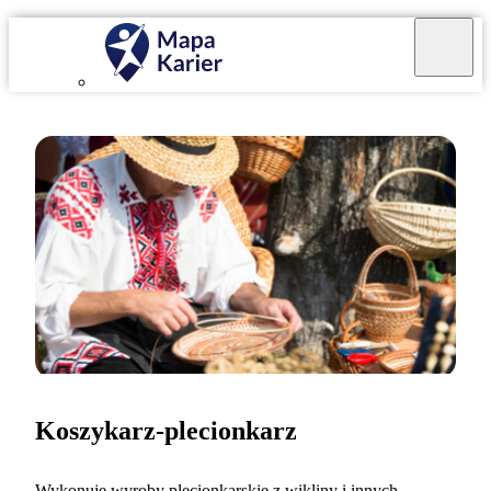
Koszykarz-plecionkarz
Wykonuję wyroby plecionkarskie z wikliny i innych