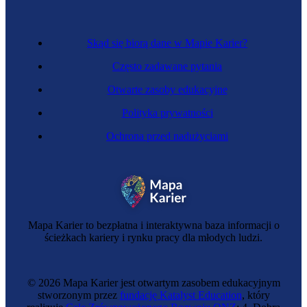
Skąd się biorą dane w Mapie Karier?
Często zadawane pytania
Otwarte zasoby edukacyjne
Polityka prywatności
Ochrona przed nadużyciami
Mapa Karier to bezpłatna i interaktywna baza informacji o
ścieżkach kariery i rynku pracy dla młodych ludzi.
© 2026 Mapa Karier jest otwartym zasobem edukacyjnym
stworzonym przez
fundację Katalyst Education
, który