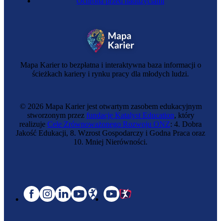
Ochrona przed nadużyciami
Mapa Karier to bezpłatna i interaktywna baza informacji o
ścieżkach kariery i rynku pracy dla młodych ludzi.
© 2026 Mapa Karier jest otwartym zasobem edukacyjnym
stworzonym przez
fundację Katalyst Education
, który
realizuje
Cele Zrównoważonego Rozwoju ONZ
: 4. Dobra
Jakość Edukacji, 8. Wzrost Gospodarczy i Godna Praca oraz
10. Mniej Nierówności.