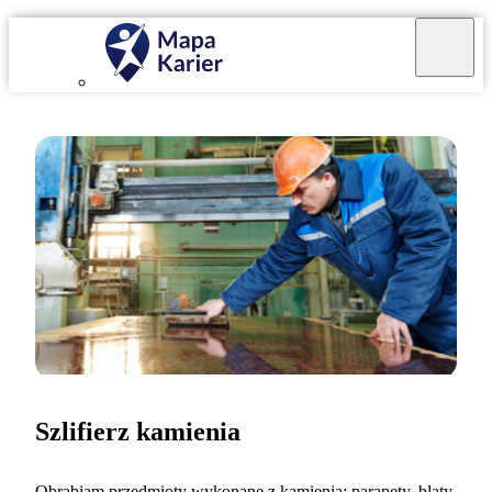
Szlifierz kamienia
Obrabiam przedmioty wykonane z kamienia: parapety, blaty