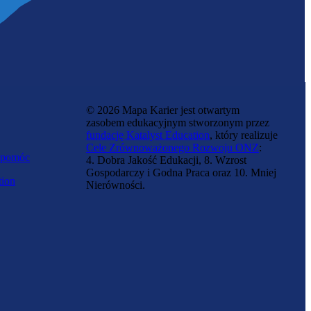
© 2026 Mapa Karier jest otwartym
zasobem edukacyjnym stworzonym przez
fundację Katalyst Education
, który realizuje
Cele Zrównoważonego Rozwoju ONZ
:
 pomóc
4. Dobra Jakość Edukacji, 8. Wzrost
Gospodarczy i Godna Praca oraz 10. Mniej
tion
Nierówności.