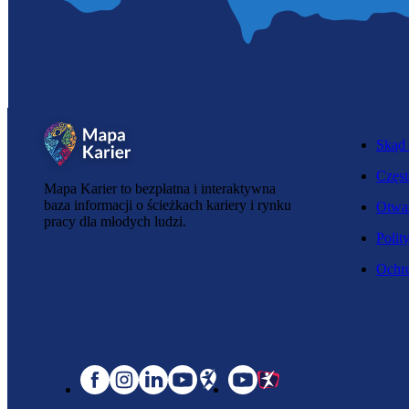
Skąd 
Częst
Mapa Karier to bezpłatna i interaktywna
baza informacji o ścieżkach kariery i rynku
Otwar
pracy dla młodych ludzi.
Polit
Ochro