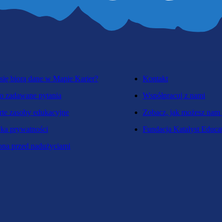
się biorą dane w Mapie Karier?
Kontakt
o zadawane pytania
Współpracuj z nami
te zasoby edukacyjne
Zobacz, jak możesz nam
yka prywatności
Fundacja Katalyst Educa
na przed nadużyciami