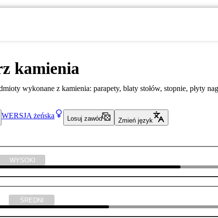
erz kamienia
mioty wykonane z kamienia: parapety, blaty stołów, stopnie, płyty na
WERSJA
żeńska
Losuj zawód
Zmień język
WYSOKI
yka
ŚREDNI