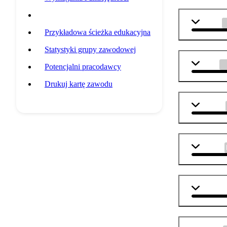
Przedmioty szkolne
chemia
Przykładowa ścieżka edukacyjna
Statystyki grupy zawodowej
fizyka
Potencjalni pracodawcy
Drukuj kartę zawodu
plastyka
j. polski
j. angiel