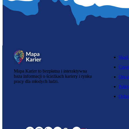
Skąd 
Częst
Mapa Karier to bezpłatna i interaktywna
baza informacji o ścieżkach kariery i rynku
Otwar
pracy dla młodych ludzi.
Polit
Ochro