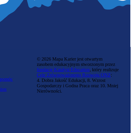
© 2026 Mapa Karier jest otwartym
zasobem edukacyjnym stworzonym przez
fundację Katalyst Education
, który realizuje
Cele Zrównoważonego Rozwoju ONZ
:
 pomóc
4. Dobra Jakość Edukacji, 8. Wzrost
Gospodarczy i Godna Praca oraz 10. Mniej
tion
Nierówności.