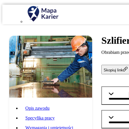
Szlifi
Obrabiam przed
Skopiuj link
technika
Opis zawodu
matemat
Specyfika pracy
Wymagania i umiejętności