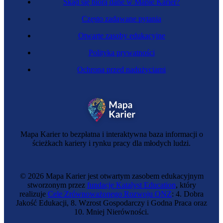
Skąd się biorą dane w Mapie Karier?
Często zadawane pytania
Otwarte zasoby edukacyjne
Polityka prywatności
Ochrona przed nadużyciami
Mapa Karier to bezpłatna i interaktywna baza informacji o
ścieżkach kariery i rynku pracy dla młodych ludzi.
© 2026 Mapa Karier jest otwartym zasobem edukacyjnym
stworzonym przez
fundację Katalyst Education
, który
realizuje
Cele Zrównoważonego Rozwoju ONZ
: 4. Dobra
Jakość Edukacji, 8. Wzrost Gospodarczy i Godna Praca oraz
10. Mniej Nierówności.