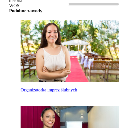
historia
WOS
Podobne zawody
Organizatorka imprez ślubnych