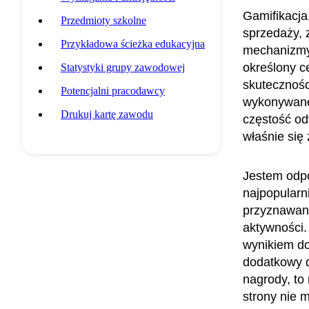
Gamifikacja
Przedmioty szkolne
sprzedaży, 
Przykładowa ścieżka edukacyjna
mechanizmy 
określony c
Statystyki grupy zawodowej
skutecznośc
Potencjalni pracodawcy
wykonywane
Drukuj kartę zawodu
częstość od
właśnie się
Jestem odpo
najpopularn
przyznawan
aktywności.
wynikiem do
dodatkowy d
nagrody, to
strony nie 