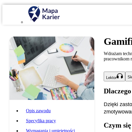
Gamif
Wdrażam techn
pracownikom r
Sk
Lektor
Dlaczego
Dzięki zasto
Opis zawodu
zmotywowani
Specyfika pracy
Czym się
Wymagania i umiejętności