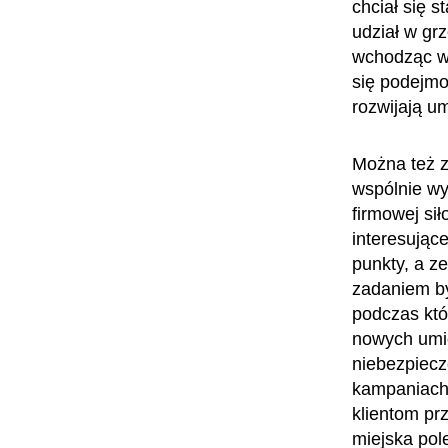
chciał się s
udział w gr
wchodząc w 
się podejmo
rozwijają um
Można też z
wspólnie wy
firmowej sił
interesując
punkty, a z
zadaniem by
podczas któ
nowych umie
niebezpiecz
kampaniach
klientom pr
miejska pol