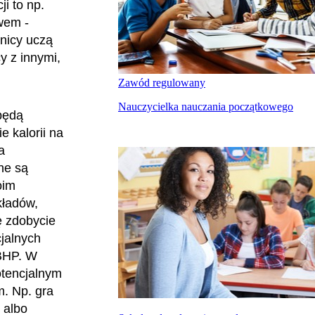
ji to np.
wem -
nicy uczą
y z innymi,
Zawód regulowany
Nauczycielka nauczania początkowego
będą
 kalorii na
a
ne są
oim
kładów,
ę zdobycie
jalnych
 BHP. W
otencjalnym
m. Np. gra
 albo