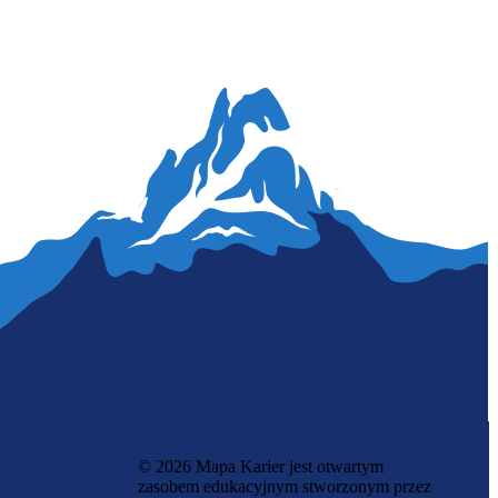
© 2026 Mapa Karier jest otwartym
zasobem edukacyjnym stworzonym przez