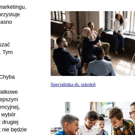
marketingu,
rzystuje
jasno
szać
w. Tym
 Chyba
Specjalistka ds. szkoleń
datkowe
jlepszym
encyjnej,
ć wybór
 drugiej
 nie będzie