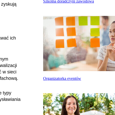
Szkolna doradczyni zawodowa
 zyskują
awać ich
znym
alizacji
 w sieci
 fachową.
Organizatorka eventów
e typy
ysławiania