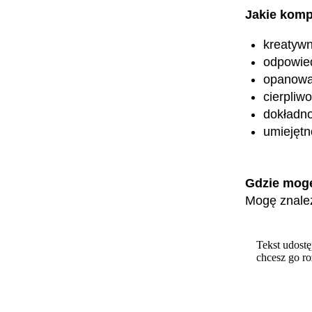
Jakie komp
kreatyw
odpowied
opanowa
cierpliw
dokładn
umiejętn
Gdzie mog
Mogę znaleź
Tekst udostę
chcesz go r