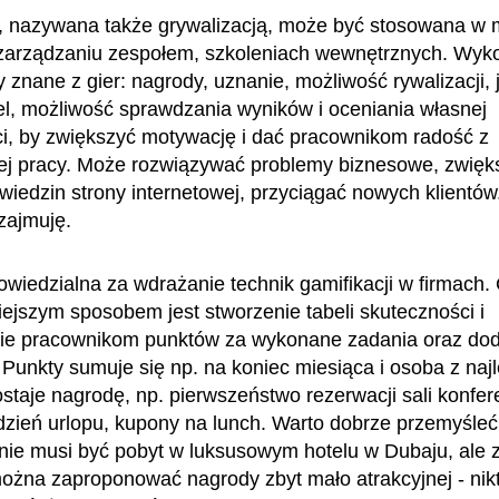
, nazywana także grywalizacją, może być stosowana w 
zarządzaniu zespołem, szkoleniach wewnętrznych. Wyko
znane z gier: nagrody, uznanie, możliwość rywalizacji, 
el, możliwość sprawdzania wyników i oceniania własnej
i, by zwiększyć motywację i dać pracownikom radość z
j pracy. Może rozwiązywać problemy biznesowe, zwięk
wiedzin strony internetowej, przyciągać nowych klientó
 zajmuję.
wiedzialna za wdrażanie technik gamifikacji w firmach.
iejszym sposobem jest stworzenie tabeli skuteczności i
ie pracownikom punktów za wykonane zadania oraz do
 Punkty sumuje się np. na koniec miesiąca i osoba z na
staje nagrodę, np. pierwszeństwo rezerwacji sali konfer
zień urlopu, kupony na lunch. Warto dobrze przemyśle
 nie musi być pobyt w luksusowym hotelu w Dubaju, ale z
można zaproponować nagrody zbyt mało atrakcyjnej - nikt