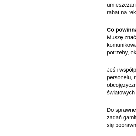
umieszczani
rabat na re
Co powinn
Muszę znać 
komunikować
potrzeby, o
Jeśli współ
personelu, 
obcojęzyczn
światowych 
Do sprawneg
zadań gamif
się poprawn