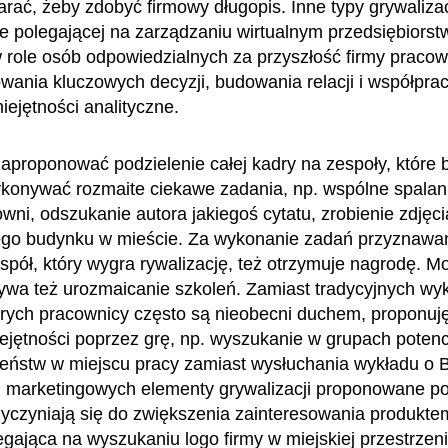
tarać, żeby zdobyć firmowy długopis. Inne typy grywalizac
ze polegającej na zarządzaniu wirtualnym przedsiębiorst
role osób odpowiedzialnych za przyszłość firmy pracow
wania kluczowych decyzji, budowania relacji i współprac
iejętności analityczne.
aproponować podzielenie całej kadry na zespoły, które 
konywać rozmaite ciekawe zadania, np. wspólne spalanie
owni, odszukanie autora jakiegoś cytatu, zrobienie zdjęci
ego budynku w mieście. Za wykonanie zadań przyznawa
espół, który wygra rywalizację, też otrzymuje nagrodę. M
wa też urozmaicanie szkoleń. Zamiast tradycyjnych wy
rych pracownicy często są nieobecni duchem, proponuj
jętności poprzez grę, np. wyszukanie w grupach potenc
eństw w miejscu pracy zamiast wysłuchania wykładu o
 marketingowych elementy grywalizacji proponowane p
zyczyniają się do zwiększenia zainteresowania produkte
egająca na wyszukaniu logo firmy w miejskiej przestrzeni