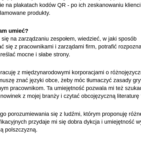
e na plakatach kodów QR - po ich zeskanowaniu klienci
klamowane produkty.
am umieć?
się na zarządzaniu zespołem, wiedzieć, w jaki sposób
 się z pracownikami i zarządami firm, potrafić rozpozn
kreślać mocne i słabe strony.
pracuję z międzynarodowymi korporacjami o różnojęzyc
muszę znać języki obce, żeby móc tłumaczyć zasady gryw
ym pracownikom. Ta umiejętność pozwala mi też szukać
nowinek z mojej branży i czytać obcojęzyczną literaturę
o porozumiewania się z ludźmi, którym proponuję różn
ikacyjnych przydaje mi się dobra dykcja i umiejętność w
ą polszczyzną.