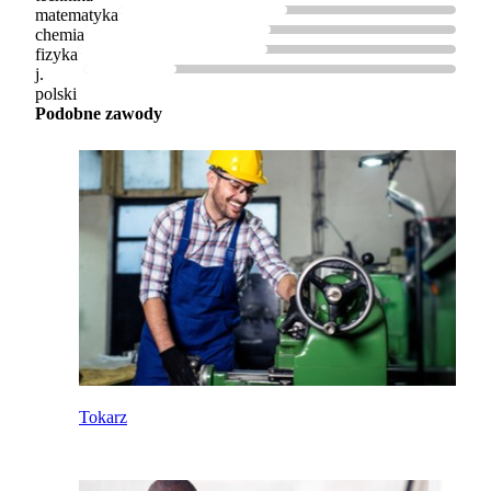
matematyka
chemia
fizyka
j.
polski
Podobne zawody
Tokarz