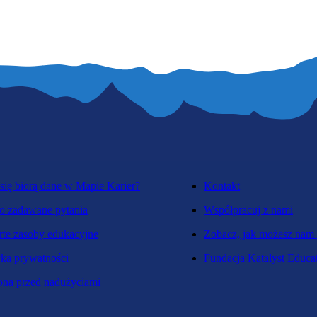
się biorą dane w Mapie Karier?
Kontakt
o zadawane pytania
Współpracuj z nami
te zasoby edukacyjne
Zobacz, jak możesz nam
yka prywatności
Fundacja Katalyst Educa
na przed nadużyciami