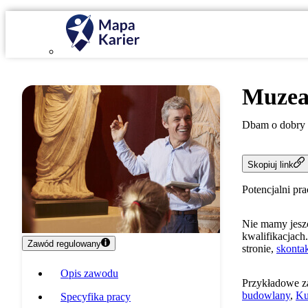
Muzea
Dbam o dobry 
Skopiuj link
Potencjalni pr
Nie mamy jeszc
kwalifikacjach.
Zawód regulowany
stronie,
skontak
Opis zawodu
Przykładowe z
budowlany
,
Ku
Specyfika pracy