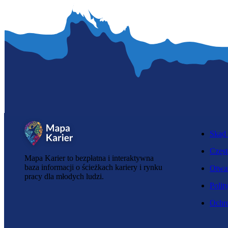
Skąd 
Częst
Mapa Karier to bezpłatna i interaktywna
baza informacji o ścieżkach kariery i rynku
Otwar
pracy dla młodych ludzi.
Polit
Ochro