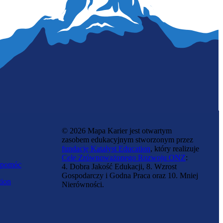
Bibliotekarz
© 2026 Mapa Karier jest otwartym
zasobem edukacyjnym stworzonym przez
fundację Katalyst Education
, który realizuje
Cele Zrównoważonego Rozwoju ONZ
:
 pomóc
4. Dobra Jakość Edukacji, 8. Wzrost
Gospodarczy i Godna Praca oraz 10. Mniej
tion
Nierówności.
Działacz organizacji społecznej