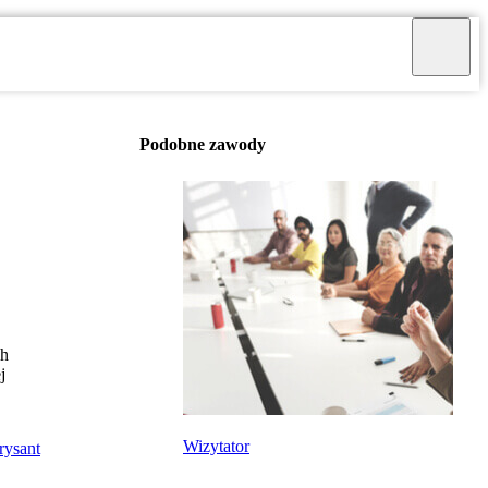
Podobne zawody
ch
j
Wizytator
rysant