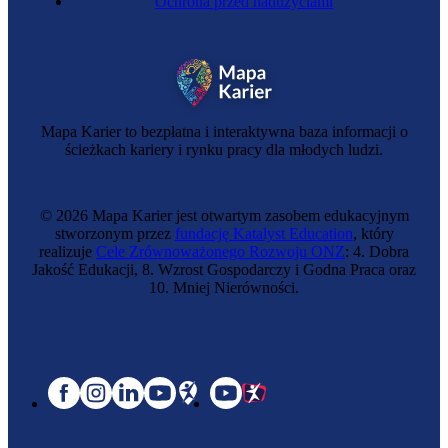
Ochrona przed nadużyciami
Mapa Karier to bezpłatna i interaktywna baza informacji o
ścieżkach kariery i rynku pracy dla młodych ludzi.
© 2026 Mapa Karier jest otwartym zasobem edukacyjnym
stworzonym przez
fundację Katalyst Education
, który
realizuje
Cele Zrównoważonego Rozwoju ONZ
: 4. Dobra
Jakość Edukacji, 8. Wzrost Gospodarczy i Godna Praca oraz
10. Mniej Nierówności.