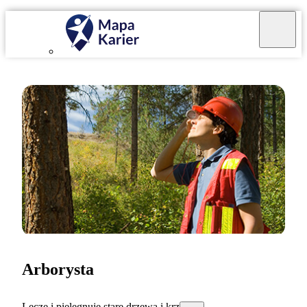
Arborysta
Leczę i pielęgnuję stare drzewa i krzewy.