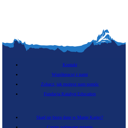
Kontakt
Współpracuj z nami
Zobacz, jak możesz nam pomóc
Fundacja Katalyst Education
Skąd się biorą dane w Mapie Karier?
Często zadawane pytania