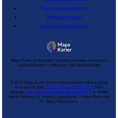
Otwarte zasoby edukacyjne
Polityka prywatności
Ochrona przed nadużyciami
Mapa Karier to bezpłatna i interaktywna baza informacji o
ścieżkach kariery i rynku pracy dla młodych ludzi.
© 2026 Mapa Karier jest otwartym zasobem edukacyjnym
stworzonym przez
fundację Katalyst Education
, który
realizuje
Cele Zrównoważonego Rozwoju ONZ
: 4. Dobra
Jakość Edukacji, 8. Wzrost Gospodarczy i Godna Praca oraz
10. Mniej Nierówności.