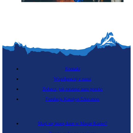
Zawód regulowany
Ratownik górniczy
Kontakt
Współpracuj z nami
Zobacz, jak możesz nam pomóc
Fundacja Katalyst Education
Policjant
Skąd się biorą dane w Mapie Karier?