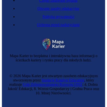
Często zadawane pytania
Otwarte zasoby edukacyjne
Polityka prywatności
Ochrona przed nadużyciami
Ratownik wodny
Mapa Karier to bezpłatna i interaktywna baza informacji o
ścieżkach kariery i rynku pracy dla młodych ludzi.
© 2026 Mapa Karier jest otwartym zasobem edukacyjnym
stworzonym przez
fundację Katalyst Education
, który
realizuje
Cele Zrównoważonego Rozwoju ONZ
: 4. Dobra
Jakość Edukacji, 8. Wzrost Gospodarczy i Godna Praca oraz
10. Mniej Nierówności.