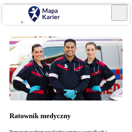
ZAWÓD REGULOWANY
Ratownik medyczny
Pomagam osobom poszkodowanym w wypadkach i