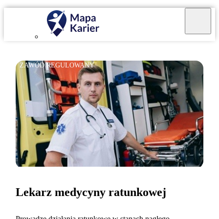
ZAWÓD REGULOWANY
Lekarz medycyny ratunkowej
Prowadzę działania ratunkowe w stanach nagłego