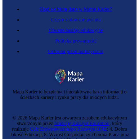
Skąd się biorą dane w Mapie Karier?
Często zadawane pytania
Otwarte zasoby edukacyjne
Polityka prywatności
Ochrona przed nadużyciami
Mapa Karier to bezpłatna i interaktywna baza informacji o
ścieżkach kariery i rynku pracy dla młodych ludzi.
© 2026 Mapa Karier jest otwartym zasobem edukacyjnym
stworzonym przez
fundację Katalyst Education
, który
realizuje
Cele Zrównoważonego Rozwoju ONZ
: 4. Dobra
Jakość Edukacji, 8. Wzrost Gospodarczy i Godna Praca oraz