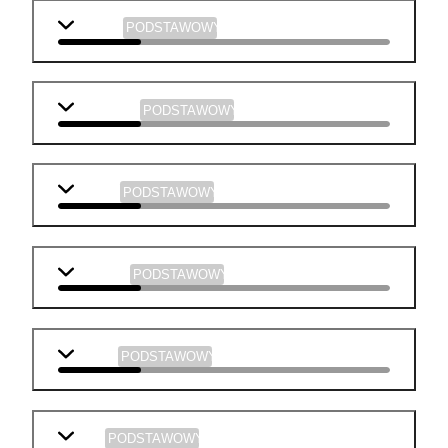
j. polski
PODSTAWOWY
j. angielski
PODSTAWOWY
biologia
PODSTAWOWY
geografia
PODSTAWOWY
historia
PODSTAWOWY
WOS
PODSTAWOWY