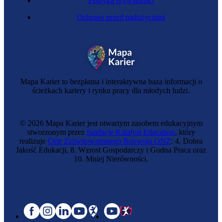
Polityka prywatności
Ochrona przed nadużyciami
Mapa Karier to bezpłatna i interaktywna baza informacji o
ścieżkach kariery i rynku pracy dla młodych ludzi.
© 2026 Mapa Karier jest otwartym zasobem edukacyjnym
stworzonym przez
fundację Katalyst Education
, który
realizuje
Cele Zrównoważonego Rozwoju ONZ
: 4. Dobra
Jakość Edukacji, 8. Wzrost Gospodarczy i Godna Praca oraz
10. Mniej Nierówności.