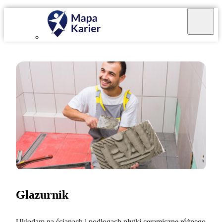
Glazurnik
Układam na ścianach i podłogach płytki ceramiczne różnego