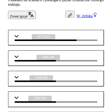
rodzaju.
W.
żeńska
Zmień język
technika
WYSOKI
matematyka
ŚREDNI
chemia
ŚREDNI
fizyka
ŚREDNI