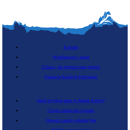
Kontakt
Współpracuj z nami
Zobacz, jak możesz nam pomóc
Fundacja Katalyst Education
Skąd się biorą dane w Mapie Karier?
Często zadawane pytania
Otwarte zasoby edukacyjne