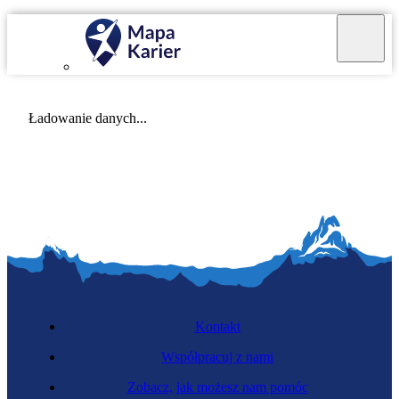
Mapa Karier v 4.0.0
Ładowanie danych...
Kontakt
Współpracuj z nami
Zobacz, jak możesz nam pomóc