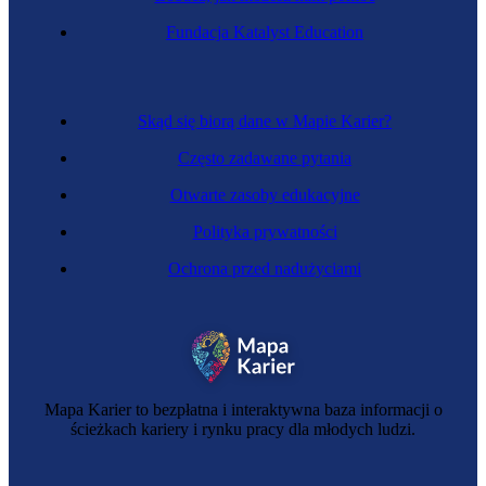
Zawód przyszłości
Fundacja Katalyst Education
Projektantka pojazdów autonomicznych
Skąd się biorą dane w Mapie Karier?
Często zadawane pytania
Otwarte zasoby edukacyjne
Polityka prywatności
Ochrona przed nadużyciami
Inżynierka automatyki i robotyki
Mapa Karier to bezpłatna i interaktywna baza informacji o
ścieżkach kariery i rynku pracy dla młodych ludzi.