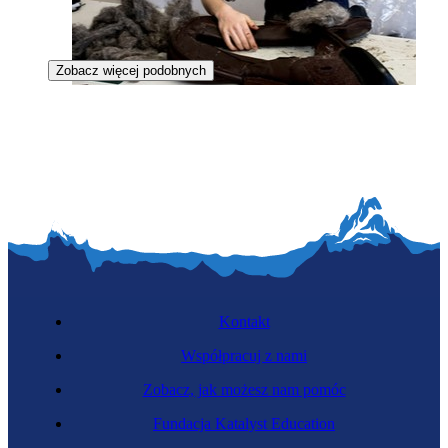
Zobacz więcej podobnych
Rymarka
Kontakt
Współpracuj z nami
Zobacz, jak możesz nam pomóc
Hutniczka dmuchaczka szkła
Fundacja Katalyst Education