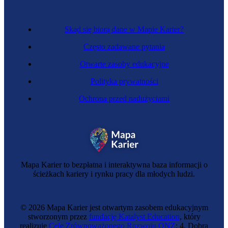
Skąd się biorą dane w Mapie Karier?
Często zadawane pytania
Otwarte zasoby edukacyjne
Polityka prywatności
Ochrona przed nadużyciami
Tapicerka
Mapa Karier to bezpłatna i interaktywna baza informacji o
ścieżkach kariery i rynku pracy dla młodych ludzi.
© 2026 Mapa Karier jest otwartym zasobem edukacyjnym
stworzonym przez
fundację Katalyst Education
, który
realizuje
Cele Zrównoważonego Rozwoju ONZ
: 4. Dobra