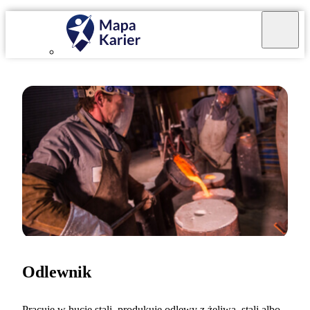
Odlewnik
Pracuję w hucie stali, produkuję odlewy z żeliwa, stali albo