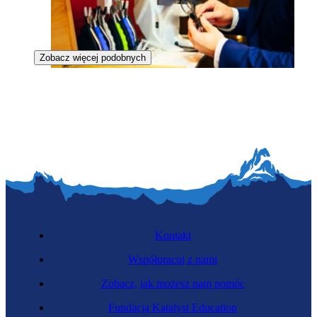
Zobacz więcej podobnych
Optyk-mechanik
Kontakt
Współpracuj z nami
Zobacz, jak możesz nam pomóc
Dziewiarz
Fundacja Katalyst Education