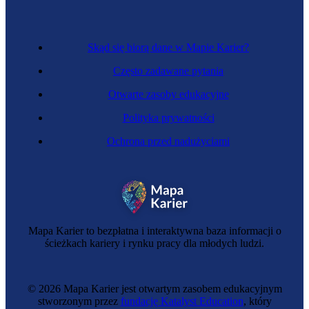
Skąd się biorą dane w Mapie Karier?
Często zadawane pytania
Otwarte zasoby edukacyjne
Polityka prywatności
Ochrona przed nadużyciami
Operator procesów produkcyjnych
Mapa Karier to bezpłatna i interaktywna baza informacji o
ścieżkach kariery i rynku pracy dla młodych ludzi.
© 2026 Mapa Karier jest otwartym zasobem edukacyjnym
stworzonym przez
fundację Katalyst Education
, który