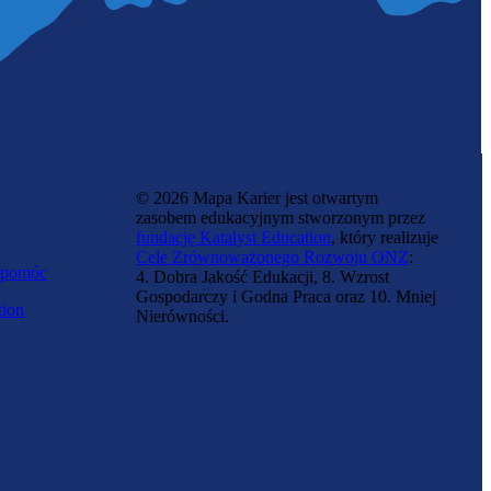
© 2026 Mapa Karier jest otwartym
zasobem edukacyjnym stworzonym przez
fundację Katalyst Education
, który realizuje
Cele Zrównoważonego Rozwoju ONZ
:
 pomóc
4. Dobra Jakość Edukacji, 8. Wzrost
Gospodarczy i Godna Praca oraz 10. Mniej
tion
Nierówności.