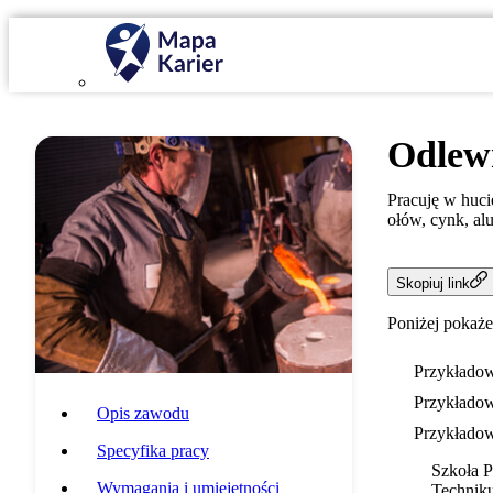
Odlew
Pracuję w hucie
ołów, cynk, al
Skopiuj link
Poniżej pokaże
Przykładow
Przykładow
Opis zawodu
Przykładow
Specyfika pracy
Szkoła 
Wymagania i umiejętności
Techniku