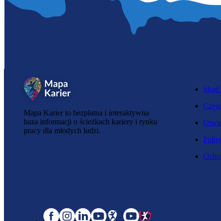
Skąd 
Częst
Mapa Karier to bezpłatna i interaktywna
baza informacji o ścieżkach kariery i rynku
Otwar
pracy dla młodych ludzi.
Polit
Ochro