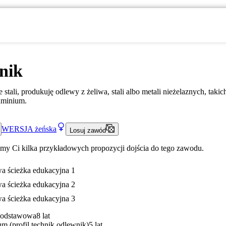
nik
 stali, produkuję odlewy z żeliwa, stali albo metali nieżelaznych, takic
uminium.
WERSJA
żeńska
Losuj zawód
my Ci kilka przykładowych propozycji dojścia do tego zawodu.
a ścieżka edukacyjna 1
a ścieżka edukacyjna 2
a ścieżka edukacyjna 3
Podstawowa
8 lat
m (profil technik odlewnik)
5 lat