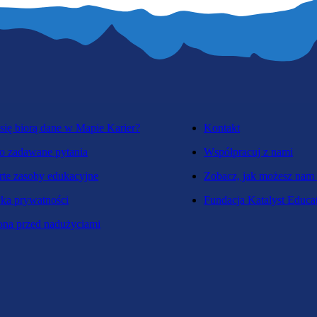
się biorą dane w Mapie Karier?
Kontakt
o zadawane pytania
Współpracuj z nami
te zasoby edukacyjne
Zobacz, jak możesz nam
yka prywatności
Fundacja Katalyst Educa
na przed nadużyciami