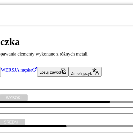
czka
spawania elementy wykonane z różnych metali.
WERSJA
męska
Losuj zawód
Zmień język
WYSOKI
ŚREDNI