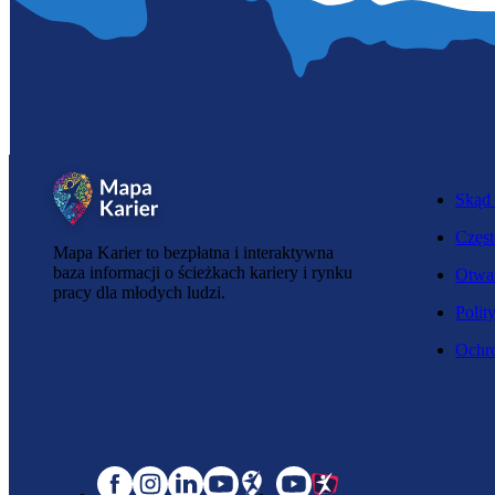
Skąd 
Częst
Mapa Karier to bezpłatna i interaktywna
baza informacji o ścieżkach kariery i rynku
Otwar
pracy dla młodych ludzi.
Polit
Ochro