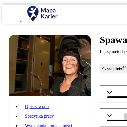
Spawa
Łączę metodą 
Skopiuj link
technika
Opis zawodu
chemia
Specyfika pracy
Wymagania i umiejętności