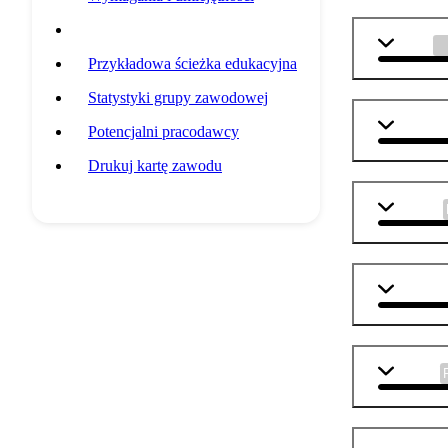
Przedmioty szkolne
fizyka
Przykładowa ścieżka edukacyjna
Statystyki grupy zawodowej
matemat
Potencjalni pracodawcy
Drukuj kartę zawodu
j. polski
j. angiel
biologia