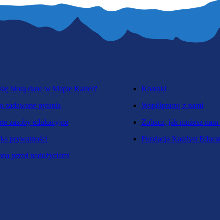
się biorą dane w Mapie Karier?
Kontakt
o zadawane pytania
Współpracuj z nami
te zasoby edukacyjne
Zobacz, jak możesz nam
yka prywatności
Fundacja Katalyst Educa
na przed nadużyciami