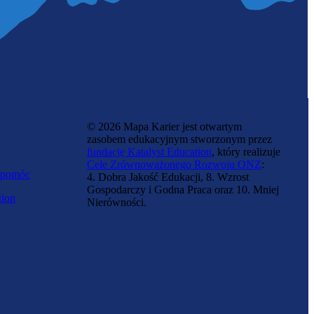
© 2026 Mapa Karier jest otwartym
zasobem edukacyjnym stworzonym przez
fundację Katalyst Education
, który realizuje
Cele Zrównoważonego Rozwoju ONZ
:
 pomóc
4. Dobra Jakość Edukacji, 8. Wzrost
Gospodarczy i Godna Praca oraz 10. Mniej
tion
Nierówności.