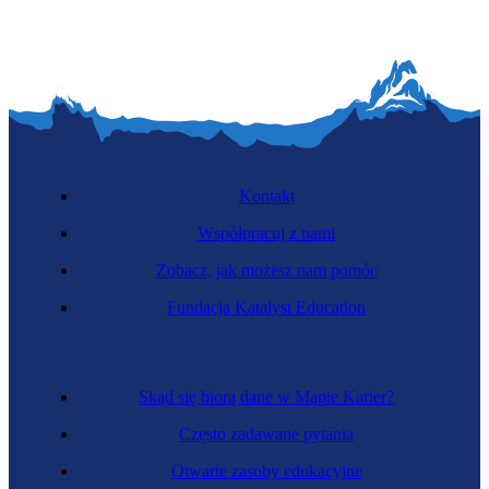
Kontakt
Współpracuj z nami
Zobacz, jak możesz nam pomóc
Fundacja Katalyst Education
Skąd się biorą dane w Mapie Karier?
Często zadawane pytania
Otwarte zasoby edukacyjne