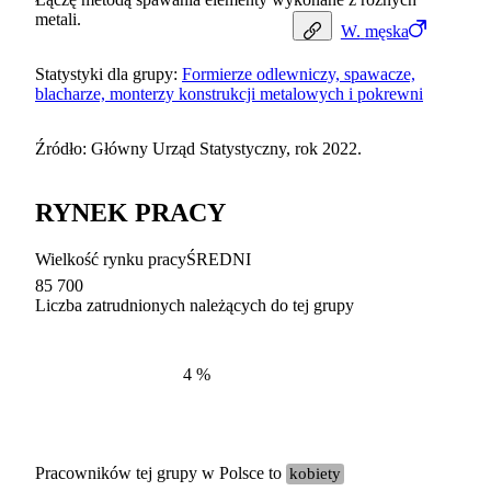
metali.
W.
męska
Statystyki dla grupy:
Formierze odlewniczy, spawacze,
blacharze, monterzy konstrukcji metalowych i pokrewni
Źródło: Główny Urząd Statystyczny, rok 2022.
RYNEK PRACY
Wielkość rynku pracy
ŚREDNI
85 700
Liczba zatrudnionych należących do tej grupy
Struktur
według zawodów, 2022
4
%
Pracowników tej grupy w Polsce to
kobiety