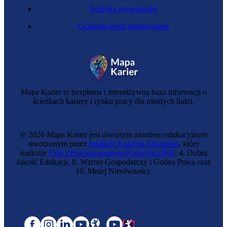
Polityka prywatności
Ochrona przed nadużyciami
Mapa Karier to bezpłatna i interaktywna baza informacji o
ścieżkach kariery i rynku pracy dla młodych ludzi.
© 2026 Mapa Karier jest otwartym zasobem edukacyjnym
stworzonym przez
fundację Katalyst Education
, który
realizuje
Cele Zrównoważonego Rozwoju ONZ
: 4. Dobra
Jakość Edukacji, 8. Wzrost Gospodarczy i Godna Praca oraz
10. Mniej Nierówności.