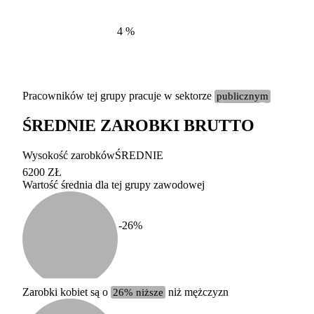
4
%
Pracowników tej grupy pracuje w sektorze
publicznym
ŚREDNIE ZAROBKI BRUTTO
Etykieta
Zakres wart
Wysokość zarobków
ŚREDNIE
b. duży
powyżej 200 tysięcy za
6200 ZŁ
Wartość średnia dla tej grupy zawodowej
duży
100-200 tysięcy zatrud
średni
20-100 tysięcy zatrudn
mały
5-20 tysięcy zatrudnion
c
-26
%
miesięczne 
b. mały
poniżej 5 tysięcy zatru
uśrednione
do której 
Urzędu Sta
Zarobki kobiet są o
26% niższe
niż mężczyzn
według zaw