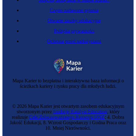
Często zadawane pytania
Otwarte zasoby edukacyjne
Polityka prywatności
Ochrona przed nadużyciami
Inżynierka elektryczka
Mapa Karier to bezpłatna i interaktywna baza informacji o
ścieżkach kariery i rynku pracy dla młodych ludzi.
© 2026 Mapa Karier jest otwartym zasobem edukacyjnym
stworzonym przez
fundację Katalyst Education
, który
realizuje
Cele Zrównoważonego Rozwoju ONZ
: 4. Dobra
Jakość Edukacji, 8. Wzrost Gospodarczy i Godna Praca oraz
10. Mniej Nierówności.