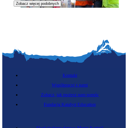
Zobacz więcej podobnych
Elektroenergetyczka elektrowni cieplnych
Kontakt
Współpracuj z nami
Zobacz, jak możesz nam pomóc
Laborantka chemiczna
Fundacja Katalyst Education
Skąd się biorą dane w Mapie Karier?