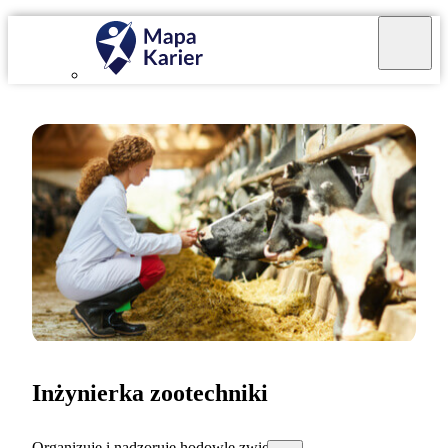
Inżynierka zootechniki
Organizuję i nadzoruję hodowlę zwierząt.