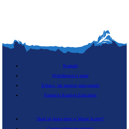
Kontakt
Współpracuj z nami
Zobacz, jak możesz nam pomóc
Fundacja Katalyst Education
Skąd się biorą dane w Mapie Karier?
Często zadawane pytania