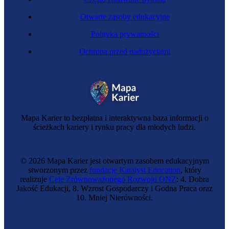
Otwarte zasoby edukacyjne
Polityka prywatności
Ochrona przed nadużyciami
Mapa Karier to bezpłatna i interaktywna baza informacji o
ścieżkach kariery i rynku pracy dla młodych ludzi.
© 2026 Mapa Karier jest otwartym zasobem edukacyjnym
stworzonym przez
fundację Katalyst Education
, który
realizuje
Cele Zrównoważonego Rozwoju ONZ
: 4. Dobra
Jakość Edukacji, 8. Wzrost Gospodarczy i Godna Praca oraz
10. Mniej Nierówności.