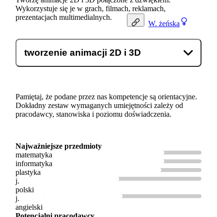
Wykorzystuje się je w grach, filmach, reklamach,
prezentacjach multimedialnych.
W.
żeńska
tworzenie animacji 2D i 3D
Pamiętaj, że podane przez nas kompetencje są orientacyjne.
Dokładny zestaw wymaganych umiejętności zależy od
pracodawcy, stanowiska i poziomu doświadczenia.
Najważniejsze przedmioty
matematyka
informatyka
plastyka
j.
polski
j.
angielski
Potencjalni pracodawcy