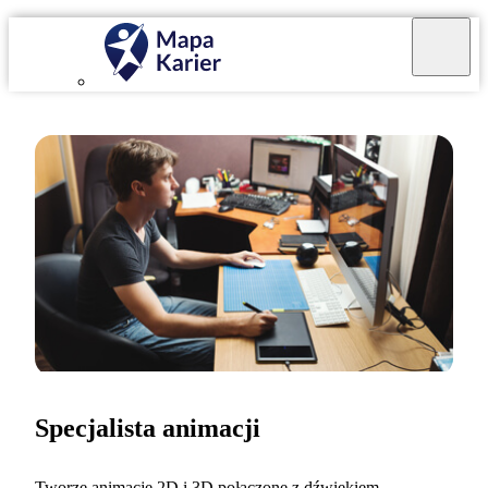
Specjalista animacji
Tworzę animacje 2D i 3D połączone z dźwiękiem.