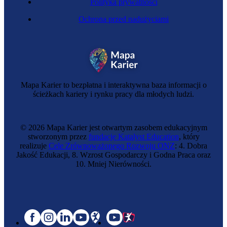
Polityka prywatności
Ochrona przed nadużyciami
Mapa Karier to bezpłatna i interaktywna baza informacji o
ścieżkach kariery i rynku pracy dla młodych ludzi.
© 2026 Mapa Karier jest otwartym zasobem edukacyjnym
stworzonym przez
fundację Katalyst Education
, który
realizuje
Cele Zrównoważonego Rozwoju ONZ
: 4. Dobra
Jakość Edukacji, 8. Wzrost Gospodarczy i Godna Praca oraz
10. Mniej Nierówności.