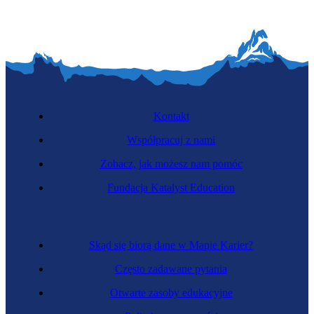
Kontakt
Współpracuj z nami
Zobacz, jak możesz nam pomóc
Fundacja Katalyst Education
Skąd się biorą dane w Mapie Karier?
Często zadawane pytania
Otwarte zasoby edukacyjne