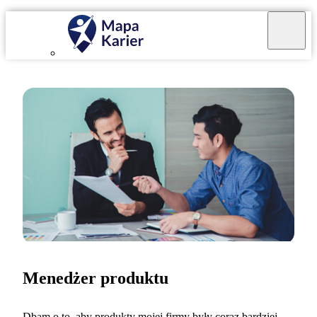
Menedżer produktu
Dbam o to, aby produkty mojej firmy były coraz bardziej