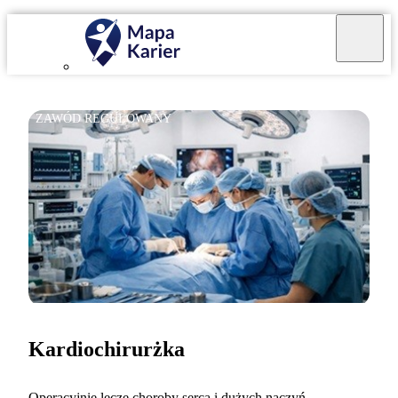
ZAWÓD REGULOWANY
Kardiochirurżka
Operacyjnie leczę choroby serca i dużych naczyń