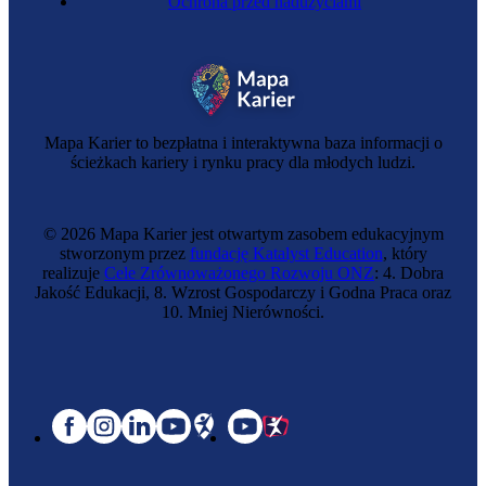
Ochrona przed nadużyciami
Mapa Karier to bezpłatna i interaktywna baza informacji o
ścieżkach kariery i rynku pracy dla młodych ludzi.
© 2026 Mapa Karier jest otwartym zasobem edukacyjnym
stworzonym przez
fundację Katalyst Education
, który
realizuje
Cele Zrównoważonego Rozwoju ONZ
: 4. Dobra
Jakość Edukacji, 8. Wzrost Gospodarczy i Godna Praca oraz
10. Mniej Nierówności.