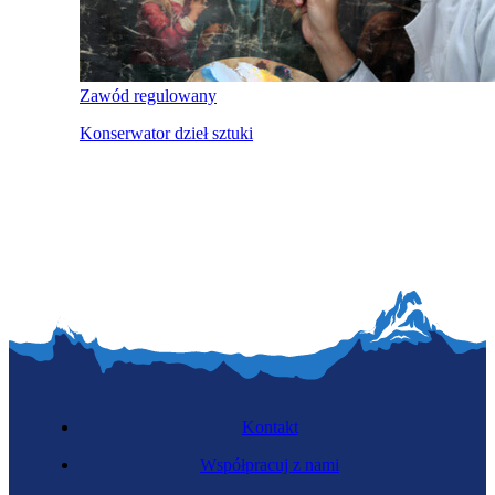
Zawód regulowany
Konserwator dzieł sztuki
Kontakt
Współpracuj z nami