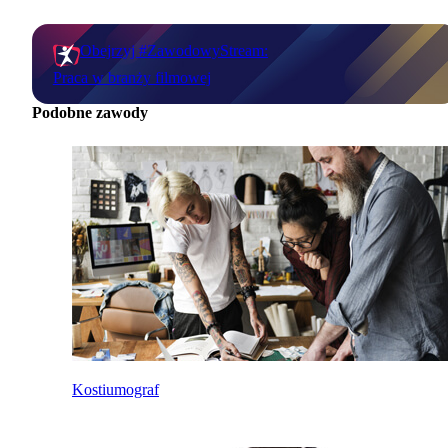
Obejrzyj #ZawodowyStream:
Praca w branży filmowej
Podobne zawody
Kostiumograf