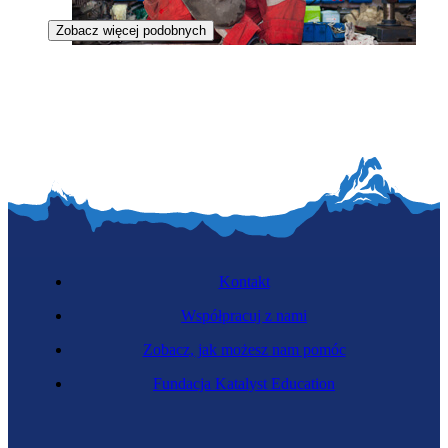
Zobacz więcej podobnych
Blacharka
Kontakt
Współpracuj z nami
Zobacz, jak możesz nam pomóc
Lakierniczka
Fundacja Katalyst Education