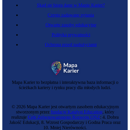
Skąd się biorą dane w Mapie Karier?
Często zadawane pytania
Otwarte zasoby edukacyjne
Polityka prywatności
Ochrona przed nadużyciami
Mechaniczka samochodowa
Mapa Karier to bezpłatna i interaktywna baza informacji o
ścieżkach kariery i rynku pracy dla młodych ludzi.
© 2026 Mapa Karier jest otwartym zasobem edukacyjnym
stworzonym przez
fundację Katalyst Education
, który
realizuje
Cele Zrównoważonego Rozwoju ONZ
: 4. Dobra
Jakość Edukacji, 8. Wzrost Gospodarczy i Godna Praca oraz
10. Mniej Nierówności.