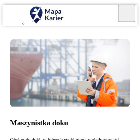
Maszynistka doku
Obsługuję doki, w których statki mogą wyładowywać i