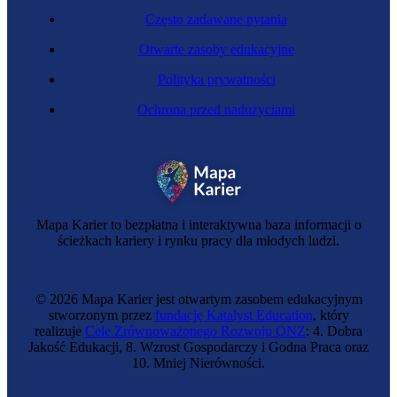
Często zadawane pytania
Otwarte zasoby edukacyjne
Polityka prywatności
Ochrona przed nadużyciami
Mapa Karier to bezpłatna i interaktywna baza informacji o
ścieżkach kariery i rynku pracy dla młodych ludzi.
© 2026 Mapa Karier jest otwartym zasobem edukacyjnym
stworzonym przez
fundację Katalyst Education
, który
realizuje
Cele Zrównoważonego Rozwoju ONZ
: 4. Dobra
Jakość Edukacji, 8. Wzrost Gospodarczy i Godna Praca oraz
10. Mniej Nierówności.