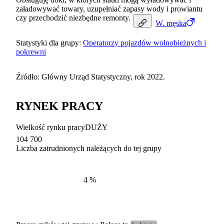
załadowywać towary, uzupełniać zapasy wody i prowiantu
czy przechodzić niezbędne remonty.
W.
męska
Statystyki dla grupy:
Operatorzy pojazdów wolnobieżnych i
pokrewni
Źródło: Główny Urząd Statystyczny, rok 2022.
RYNEK PRACY
Wielkość rynku pracy
DUŻY
104 700
Liczba zatrudnionych należących do tej grupy
Struktur
według zawodów, 2022
4
%