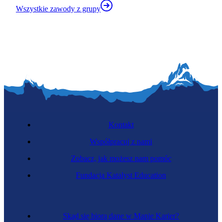
Wszystkie zawody z grupy
Kontakt
Współpracuj z nami
Zobacz, jak możesz nam pomóc
Fundacja Katalyst Education
Skąd się biorą dane w Mapie Karier?