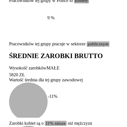
Pracowników tej grupy w Polsce to
kobiety
9
%
Pracowników tej grupy pracuje w sektorze
publicznym
ŚREDNIE ZAROBKI BRUTTO
Etykieta
Zakres wart
Wysokość zarobków
MAŁE
b. duży
powyżej 200 tysięcy za
5820 ZŁ
Wartość średnia dla tej grupy zawodowej
duży
100-200 tysięcy zatrud
średni
20-100 tysięcy zatrudn
mały
5-20 tysięcy zatrudnion
c
-11
%
miesięczne 
b. mały
poniżej 5 tysięcy zatru
uśrednione
do której 
Urzędu Sta
Zarobki kobiet są o
11% niższe
niż mężczyzn
według zaw