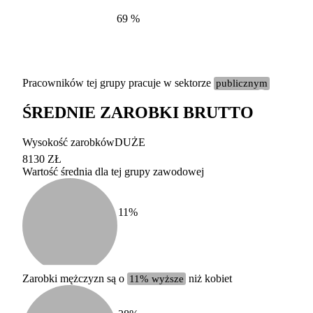
69
%
Pracowników tej grupy pracuje w sektorze
publicznym
ŚREDNIE ZAROBKI BRUTTO
Etykieta
Zakres wart
Wysokość zarobków
DUŻE
b. duży
powyżej 200 tysięcy za
8130 ZŁ
Wartość średnia dla tej grupy zawodowej
duży
100-200 tysięcy zatrud
średni
20-100 tysięcy zatrudn
mały
5-20 tysięcy zatrudnion
c
11
%
miesięczne 
b. mały
poniżej 5 tysięcy zatru
uśrednione
do której 
Urzędu Sta
Zarobki mężczyzn są o
11% wyższe
niż kobiet
według zaw