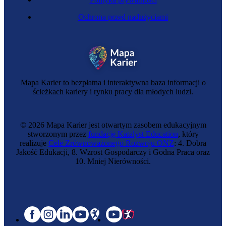
Ochrona przed nadużyciami
Mapa Karier to bezpłatna i interaktywna baza informacji o
ścieżkach kariery i rynku pracy dla młodych ludzi.
© 2026 Mapa Karier jest otwartym zasobem edukacyjnym
stworzonym przez
fundację Katalyst Education
, który
realizuje
Cele Zrównoważonego Rozwoju ONZ
: 4. Dobra
Jakość Edukacji, 8. Wzrost Gospodarczy i Godna Praca oraz
10. Mniej Nierówności.