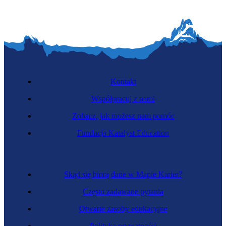
Kontakt
Współpracuj z nami
Zobacz, jak możesz nam pomóc
Fundacja Katalyst Education
Skąd się biorą dane w Mapie Karier?
Często zadawane pytania
Otwarte zasoby edukacyjne
Polityka prywatności