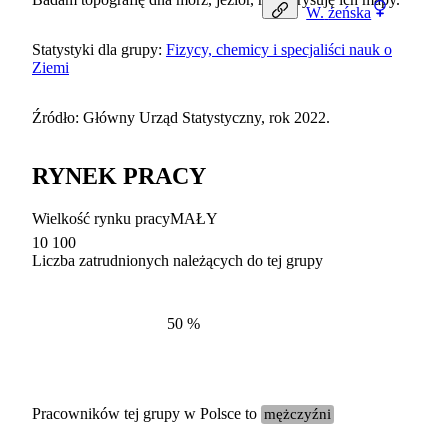
W.
żeńska
Statystyki dla grupy:
Fizycy, chemicy i specjaliści nauk o
Ziemi
Źródło: Główny Urząd Statystyczny, rok 2022.
RYNEK PRACY
Wielkość rynku pracy
MAŁY
10 100
Liczba zatrudnionych należących do tej grupy
Struktur
według zawodów, 2022
50
%
Pracowników tej grupy w Polsce to
mężczyźni