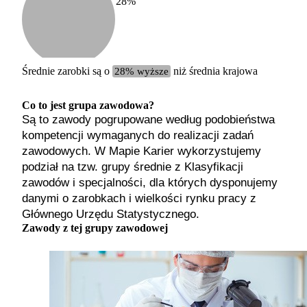
28
%
Etykiet
b. małe
małe
średnie
Średnie zarobki są o
28% wyższe
niż średnia krajowa
duże
b. duże
Co to jest grupa zawodowa?
Są to zawody pogrupowane według podobieństwa
kompetencji wymaganych do realizacji zadań
zawodowych. W Mapie Karier wykorzystujemy
podział na tzw. grupy średnie z Klasyfikacji
zawodów i specjalności, dla których dysponujemy
danymi o zarobkach i wielkości rynku pracy z
Głównego Urzędu Statystycznego.
Zawody z tej grupy zawodowej