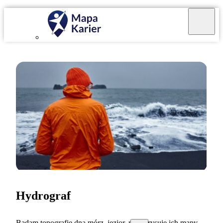
Hydrograf
Badam topografię dna mórz, jezior, rzek i rysuję ich mapy.