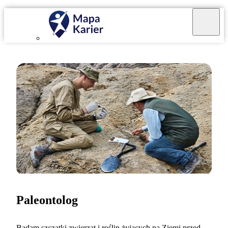
Paleontolog
Badam szczątki zwierząt i roślin żyjących na Ziemi przed