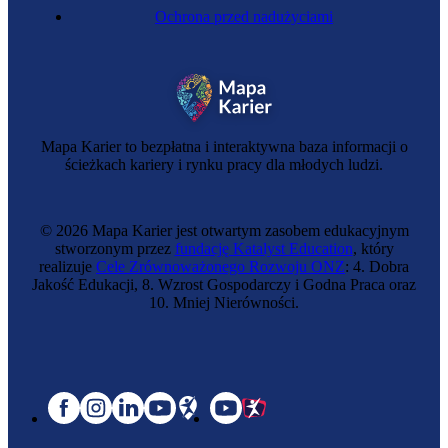
Ochrona przed nadużyciami
Mapa Karier to bezpłatna i interaktywna baza informacji o
ścieżkach kariery i rynku pracy dla młodych ludzi.
© 2026 Mapa Karier jest otwartym zasobem edukacyjnym
stworzonym przez
fundację Katalyst Education
, który
realizuje
Cele Zrównoważonego Rozwoju ONZ
: 4. Dobra
Jakość Edukacji, 8. Wzrost Gospodarczy i Godna Praca oraz
10. Mniej Nierówności.