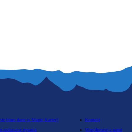
się biorą dane w Mapie Karier?
Kontakt
o zadawane pytania
Współpracuj z nami