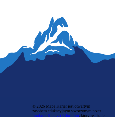
Urzędnik ubezpieczeń społecznych
© 2026 Mapa Karier jest otwartym
zasobem edukacyjnym stworzonym przez
fundację Katalyst Education
, który realizuje