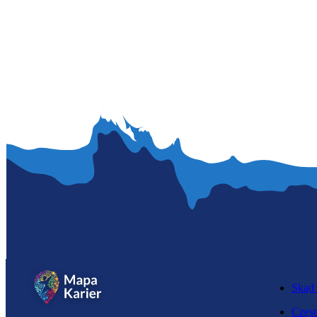
Skąd 
Częst