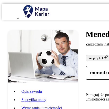
Mened
Zarządzam inst
Skopiuj link
menedże
Opis zawodu
Pamiętaj, że p
umiejętności z
Specyfika pracy
Wymagania i umiejętności