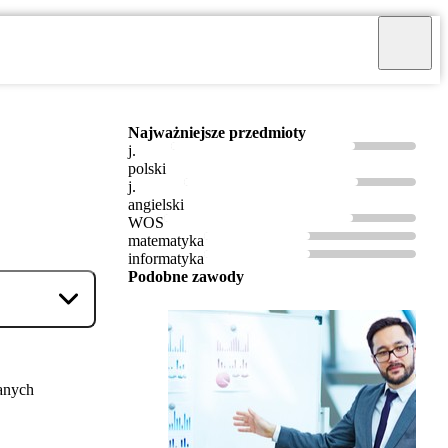
Najważniejsze przedmioty
j.
polski
j.
angielski
WOS
matematyka
informatyka
Podobne zawody
anych