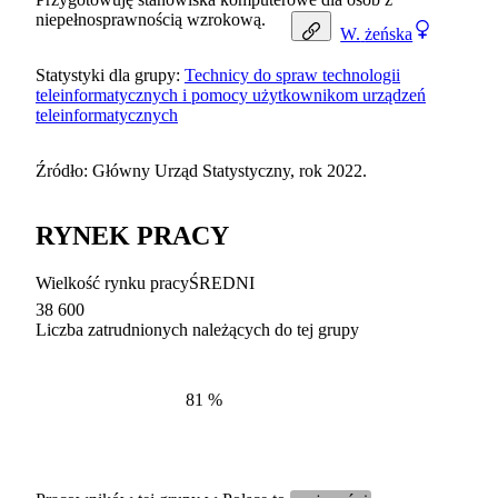
niepełnosprawnością wzrokową.
W.
żeńska
Statystyki dla grupy:
Technicy do spraw technologii
teleinformatycznych i pomocy użytkownikom urządzeń
teleinformatycznych
Źródło: Główny Urząd Statystyczny, rok 2022.
RYNEK PRACY
Wielkość rynku pracy
ŚREDNI
38 600
Liczba zatrudnionych należących do tej grupy
Struktur
według zawodów, 2022
81
%