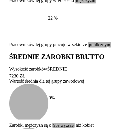
Pracowników tej grupy w Polsce to
mężczyźni
22
%
Pracowników tej grupy pracuje w sektorze
publicznym
ŚREDNIE ZAROBKI BRUTTO
Etykieta
Zakres wart
Wysokość zarobków
ŚREDNIE
b. duży
powyżej 200 tysięcy za
7230 ZŁ
Wartość średnia dla tej grupy zawodowej
duży
100-200 tysięcy zatrud
średni
20-100 tysięcy zatrudn
mały
5-20 tysięcy zatrudnion
c
9
%
miesięczne 
b. mały
poniżej 5 tysięcy zatru
uśrednione
do której 
Urzędu Sta
Zarobki mężczyzn są o
9% wyższe
niż kobiet
według zaw