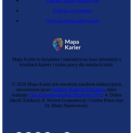
Otwarte zasoby edukacyjne
Polityka prywatności
Ochrona przed nadużyciami
Mapa Karier to bezpłatna i interaktywna baza informacji o
ścieżkach kariery i rynku pracy dla młodych ludzi.
© 2026 Mapa Karier jest otwartym zasobem edukacyjnym
stworzonym przez
fundację Katalyst Education
, który
realizuje
Cele Zrównoważonego Rozwoju ONZ
: 4. Dobra
Jakość Edukacji, 8. Wzrost Gospodarczy i Godna Praca oraz
10. Mniej Nierówności.